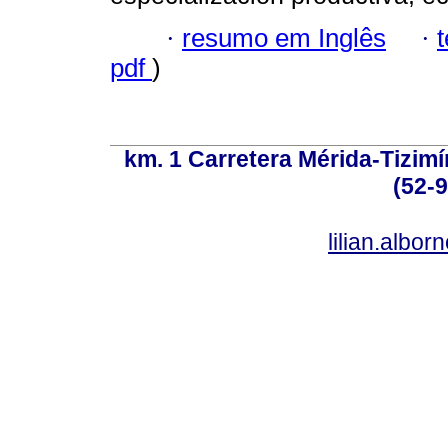
·
resumo em Inglês
·
pdf
)
km. 1 Carretera Mérida-Tizimí
(52-
lilian.albo