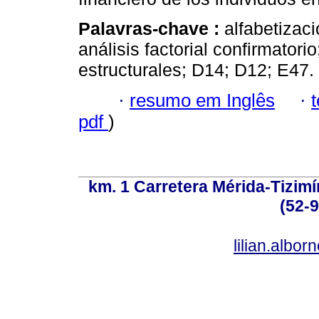
Palavras-chave :
alfabetizaci
análisis factorial confirmator
estructurales; D14; D12; E47.
·
resumo em Inglês
·
pdf
)
km. 1 Carretera Mérida-Tizimí
(52-
lilian.albo