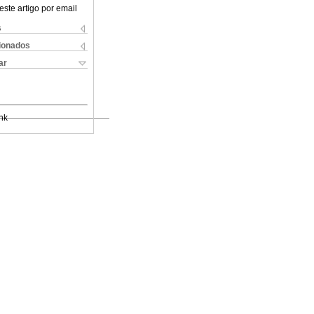
este artigo por email
s
cionados
ar
nk