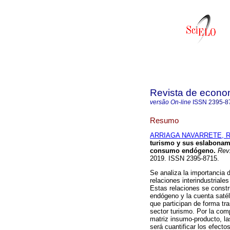
Revista de econo
versão On-line
ISSN
2395-8
Resumo
ARRIAGA NAVARRETE, Ro
turismo y sus eslabonam
consumo endógeno.
Rev.
2019. ISSN 2395-8715.
Se analiza la importancia de
relaciones interindustriale
Estas relaciones se const
endógeno y la cuenta satél
que participan de forma tran
sector turismo. Por la compa
matriz insumo-producto, la
será cuantificar los efecto