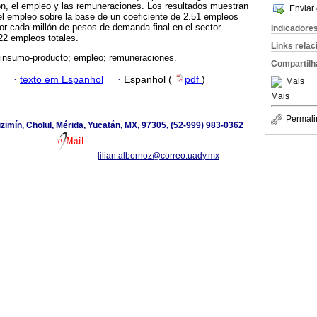
ión, el empleo y las remuneraciones. Los resultados muestran
Enviar 
l empleo sobre la base de un coeficiente de 2.51 empleos
or cada millón de pesos de demanda final en el sector
Indicadore
.22 empleos totales.
Links rela
 insumo-producto; empleo; remuneraciones.
Compartilh
·
texto em Espanhol
·
Espanhol (
pdf
)
Mais
Mais
Permali
zimín, Cholul, Mérida, Yucatán, MX, 97305, (52-999) 983-0362
lilian.albornoz@correo.uady.mx