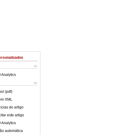
ersonalizados
 Analytics
ol (pdf)
 em XML
cias do artigo
tar este artigo
 Analytics
ão automática