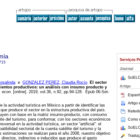
mía
Serviços P
715
Journal
SciELO
salinda
e
GONZALEZ PEREZ, Claudia Rocío
.
El sector
Artigo
ientos productivos: un análisis con insumo producto y
 econ.
[online]. 2019, vol.36, n.92, pp.94-128. Epub 06-Set-
Espanh
Artigo
 la actividad turística en México a partir de identificar las
s que produce el sector en la estructura productiva del país.
Referên
ruyen con base en la matriz insumo-producto, con consumo
ite del turismo, para conformar, con los sectores económicos
Como ci
sversal en la actividad turística, un sector “artificial”: el
SciELO
tibilidad sectorial de la cuenta satélite del turismo y la
s estimaciones se realizan para el año 2008, nuestro objetivo
Traduç
s directos, indirectos e inducidos que produce el gasto