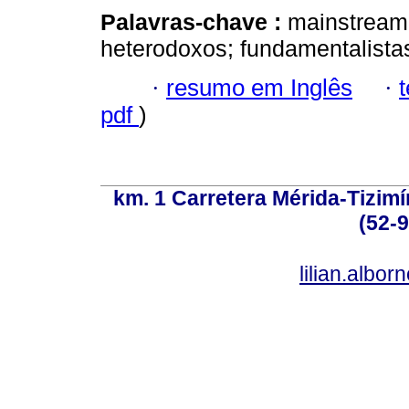
Palavras-chave :
mainstream;
heterodoxos; fundamentalista
·
resumo em Inglês
·
pdf
)
km. 1 Carretera Mérida-Tizimí
(52-
lilian.albo