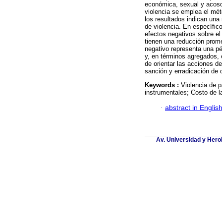
económica, sexual y acoso.
violencia se emplea el mét
los resultados indican una 
de violencia. En específic
efectos negativos sobre el 
tienen una reducción prome
negativo representa una p
y, en términos agregados, e
de orientar las acciones de
sanción y erradicación de c
Keywords :
Violencia de p
instrumentales; Costo de la
·
abstract in Englis
Av. Universidad y Hero