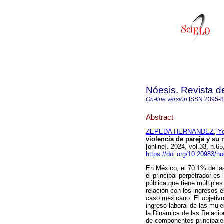
Nóesis. Revista d
On-line version
ISSN
2395-
Abstract
ZEPEDA HERNANDEZ, Yei
violencia de pareja y su 
[online]. 2024, vol.33, n
https://doi.org/10.20983/n
En México, el 70.1% de las
el principal perpetrador es
pública que tiene múltiple
relación con los ingresos 
caso mexicano. El objetivo 
ingreso laboral de las muj
la Dinámica de las Relaci
de componentes principales 