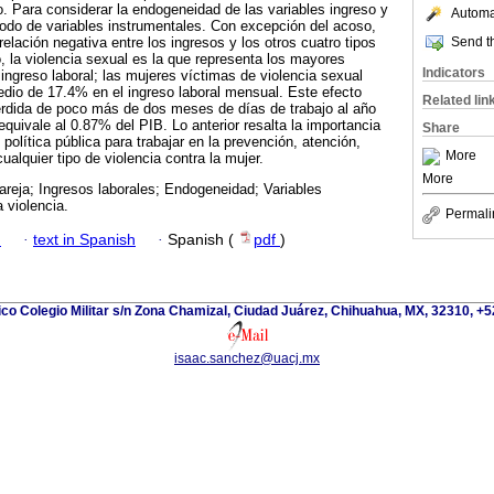
 Para considerar la endogeneidad de las variables ingreso y
Automat
odo de variables instrumentales. Con excepción del acoso,
Send th
relación negativa entre los ingresos y los otros cuatro tipos
o, la violencia sexual es la que representa los mayores
Indicators
ingreso laboral; las mujeres víctimas de violencia sexual
dio de 17.4% en el ingreso laboral mensual. Este efecto
Related lin
érdida de poco más de dos meses de días de trabajo al año
quivale al 0.87% del PIB. Lo anterior resalta la importancia
Share
 política pública para trabajar en la prevención, atención,
More
ualquier tipo de violencia contra la mujer.
More
areja; Ingresos laborales; Endogeneidad; Variables
 violencia.
Permali
h
·
text in Spanish
·
Spanish (
pdf
)
ico Colegio Militar s/n Zona Chamizal, Ciudad Juárez, Chihuahua, MX, 32310, +
isaac.sanchez@uacj.mx