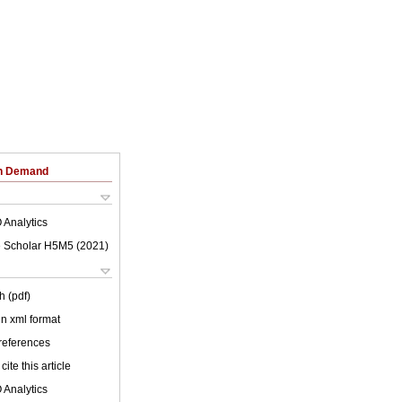
on Demand
 Analytics
 Scholar H5M5 (
2021
)
h (pdf)
 in xml format
 references
cite this article
 Analytics