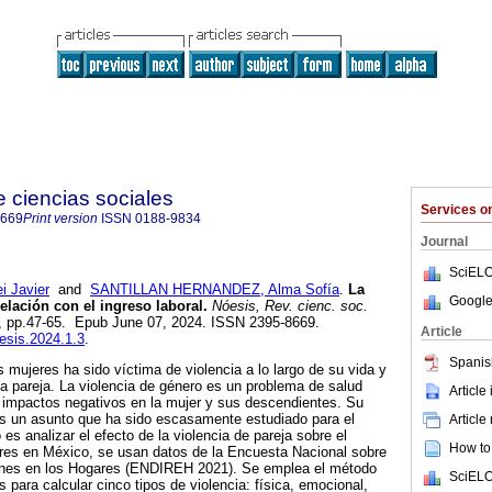
e ciencias sociales
Services 
8669
Print version
ISSN
0188-9834
Journal
SciELO
 Javier
and
SANTILLAN HERNANDEZ, Alma Sofía
.
La
Google
relación con el ingreso laboral.
Nóesis, Rev. cienc. soc.
.65, pp.47-65. Epub June 07, 2024. ISSN 2395-8669.
Article
oesis.2024.1.3
.
Spanis
 mujeres ha sido víctima de violencia a lo largo de su vida y
 la pareja. La violencia de género es un problema de salud
Article
s impactos negativos en la mujer y sus descendientes. Su
es un asunto que ha sido escasamente estudiado para el
Article
es analizar el efecto de la violencia de pareja sobre el
How to 
eres en México, se usan datos de la Encuesta Nacional sobre
ones en los Hogares (ENDIREH 2021). Se emplea el método
SciELO
para calcular cinco tipos de violencia: física, emocional,