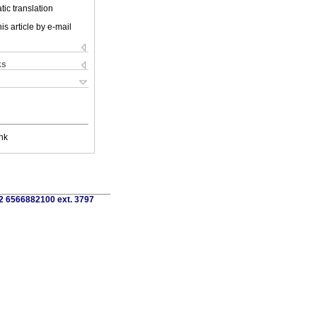
ic translation
is article by e-mail
ks
nk
52 6566882100 ext. 3797