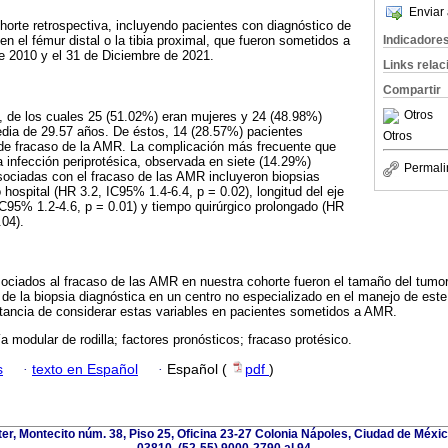
Enviar 
ohorte retrospectiva, incluyendo pacientes con diagnóstico de
Indicadore
n el fémur distal o la tibia proximal, que fueron sometidos a
e 2010 y el 31 de Diciembre de 2021.
Links rela
Compartir
Otros
, de los cuales 25 (51.02%) eran mujeres y 24 (48.98%)
ia de 29.57 años. De éstos, 14 (28.57%) pacientes
Otros
 de fracaso de la AMR. La complicación más frecuente que
a infección periprotésica, observada en siete (14.29%)
Permali
sociadas con el fracaso de las AMR incluyeron biopsias
 hospital (HR 3.2, IC95% 1.4-6.4, p = 0.02), longitud del eje
C95% 1.2-4.6, p = 0.01) y tiempo quirúrgico prolongado (HR
.04).
sociados al fracaso de las AMR en nuestra cohorte fueron el tamaño del tumor
n de la biopsia diagnóstica en un centro no especializado en el manejo de este
rtancia de considerar estas variables en pacientes sometidos a AMR.
ía modular de rodilla; factores pronósticos; fracaso protésico.
s
·
texto en Español
·
Español (
pdf
)
ter, Montecito núm. 38, Piso 25, Oficina 23-27 Colonia Nápoles, Ciudad de Méxi