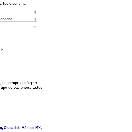
artículo por email
s
cionados
nk
, un tiempo quirúrgico
 tipo de pacientes. Estos
co, Ciudad de México, MX,