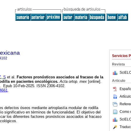
mexicana
Servicios 
4102
Revista
SciELO
, S
et al.
Factores pronósticos asociados al fracaso de la
Articulo
rodilla en pacientes oncológicos.
Acta ortop. mex
[online].
21. Epub 10-Feb-2025. ISSN 2306-4102.
Españo
14661
.
Artícu
Referen
es defectos óseos mediante artroplastía modular de rodilla
Como ci
 significativo en términos de funcionalidad. El objetivo del
ficar los diferentes factores pronósticos asociados al fracaso
SciELO
cológicos.
Traduc