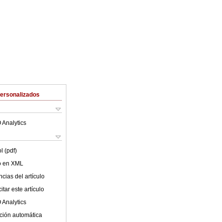
Personalizados
 Analytics
l (pdf)
lo en XML
cias del artículo
tar este artículo
 Analytics
ción automática