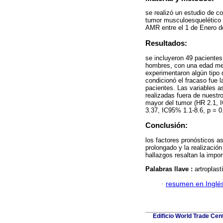
se realizó un estudio de c
tumor musculoesquelético e
AMR entre el 1 de Enero d
Resultados:
se incluyeron 49 pacientes
hombres, con una edad med
experimentaron algún tipo
condicionó el fracaso fue l
pacientes. Las variables a
realizadas fuera de nuestro
mayor del tumor (HR 2.1, I
3.37, IC95% 1.1-8.6, p = 0
Conclusión:
los factores pronósticos a
prolongado y la realizació
hallazgos resaltan la impo
Palabras llave :
artroplast
·
resumen en Inglé
Edificio World Trade Cen