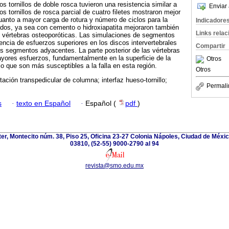
os tornillos de doble rosca tuvieron una resistencia similar a
Enviar 
os tornillos de rosca parcial de cuatro filetes mostraron mejor
cuanto a mayor carga de rotura y número de ciclos para la
Indicadore
tados, ya sea con cemento o hidroxiapatita mejoraron también
Links rela
 en vértebras osteoporóticas. Las simulaciones de segmentos
encia de esfuerzos superiores en los discos intervertebrales
Compartir
s segmentos adyacentes. La parte posterior de las vértebras
yores esfuerzos, fundamentalmente en la superficie de la
Otros
r lo que son más susceptibles a la falla en esta región.
Otros
tación transpedicular de columna; interfaz hueso-tornillo;
Permali
s
·
texto en Español
·
Español (
pdf
)
ter, Montecito núm. 38, Piso 25, Oficina 23-27 Colonia Nápoles, Ciudad de Méxi
03810, (52-55) 9000-2790 al 94
revista@smo.edu.mx