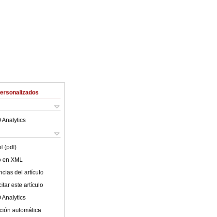
Personalizados
 Analytics
l (pdf)
lo en XML
cias del artículo
tar este artículo
 Analytics
ción automática