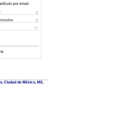
artículo por email
s
cionados
nk
co, Ciudad de México, MX,