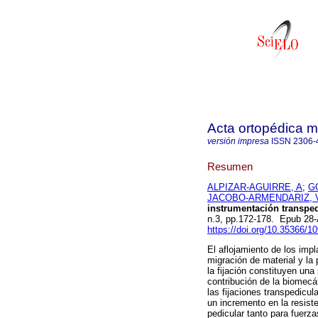
Acta ortopédica 
versión impresa
ISSN
2306-
Resumen
ALPIZAR-AGUIRRE, A
;
G
JACOBO-ARMENDARIZ, 
instrumentación transpe
n.3, pp.172-178. Epub 28
https://doi.org/10.35366/1
El aflojamiento de los impla
migración de material y la
la fijación constituyen una
contribución de la biomecá
las fijaciones transpedicul
un incremento en la resiste
pedicular tanto para fuerza