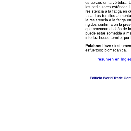
esfuerzos en la vértebra. L
los pediculares estándar. L
resistencia a la fatiga en 
falla. Los tornillos aumen
la resistencia a la fatiga
rígidos confirmaron la pres
que provocan el daño de lo
puede estar sometida a ma
interfaz hueso-tornillo, po
Palabras llave :
instrumen
esfuerzos; biomecánica.
·
resumen en Inglé
Edificio World Trade Cen