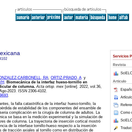
mexicana
Servicios 
4102
Revista
SciELO
ONZALEZ-CARBONELL, RA
;
ORTIZ-PRADO, A
y
Articulo
VH
.
Biomecánica de la interfaz hueso-tornillo en
dicular de columna.
Acta ortop. mex
[online]. 2022, vol.36,
Españo
-Ago-2023. ISSN 2306-4102.
09693
.
Artícu
ntes, la falla catastrófica de la interfaz hueso-tornillo, la
Referen
 pérdida de estabilidad de los componentes del ensamble de
 seria complicación en la cirugía de columna de adultos. La
Como ci
nica se basa en la medición experimental y la simulación de
SciELO
ares de columna. La trayectoria de inserción cortical mostró
ncia de la interfase tornillo-hueso respecto a la inserción
Traduc
s de tracción axiales al tornillo como en distribución de