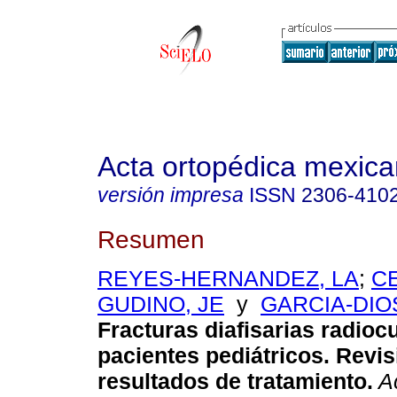
Acta ortopédica mexic
versión impresa
ISSN
2306-410
Resumen
REYES-HERNANDEZ, LA
;
C
GUDINO, JE
y
GARCIA-DIO
Fracturas diafisarias radioc
pacientes pediátricos. Revis
resultados de tratamiento.
Ac