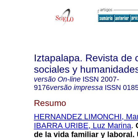
Iztapalapa. Revista de 
sociales y humanidade
versão On-line
ISSN
2007-
9176
versão impressa
ISSN
018
Resumo
HERNANDEZ LIMONCHI, María
IBARRA URIBE, Luz Marina
.
C
de la vida familiar y laboral.