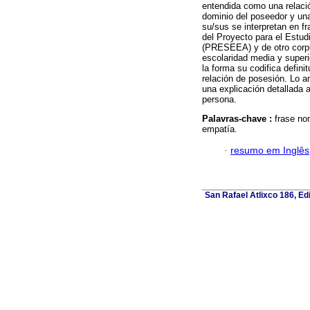
entendida como una relació
dominio del poseedor y una
su/sus se interpretan en fr
del Proyecto para el Estud
(PRESEEA) y de otro corpu
escolaridad media y superi
la forma su codifica defini
relación de posesión. Lo an
una explicación detallada a
persona.
Palavras-chave :
frase nom
empatía.
·
resumo em Inglês
San Rafael Atlixco 186, Edi