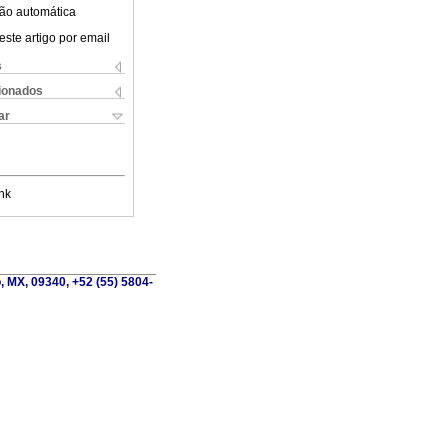
ão automática
este artigo por email
s
cionados
ar
nk
o, MX, 09340, +52 (55) 5804-