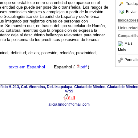
n que se establece entre una entidad que aparece en el
Traduç
 entidad que puede ser poseída o transferida. Los rasgos de
Enviar 
ases nominales simples y complejas a partir de la revisión
io Sociolingüístico del Español de España y de América
Indicadore
s integrado por registros orales de personas con
or. Se muestra que, en frases del tipo su celular de Ramón,
Links rela
tud/ catáfora, mientras que la preposición de expresa la
terior deja al descubierto hallazgos relevantes para brindar
Compartilh
nte la polisemia de los proclíticos posesivos de tercera
Mais
Mais
inal; definitud; deixis; posesión; relación; proximidad;
Permali
·
texto em Espanhol
·
Espanhol (
pdf
)
ficio H-213, Col. Vicentina, Del. Iztapalapa, Ciudad de México, Ciudad de Méxic
4755
alicia.lindon@gmail.com