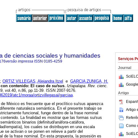
ta de ciencias sociales y humanidades
Serviços P
176
versão impressa
ISSN
0185-4259
Journal
SciELO
;
ORTIZ VILLEGAS, Alejandra Itzel
e
GARCIA ZUNIGA, H.
Google
con contenido: El caso de
su/sus
.
Iztapalapa. Rev. cienc.
19, vol.40, n.86, pp.11-39. ISSN 2007-9176.
Artigo
/862019/atc1/moraa/ortizvillegasai/garciaa
.
Espanh
 de México es frecuente que el proclítico su/sus aparezca
iferente naturaleza semántica. En el presente trabajo se
Artigo
trictamente funcional, funge dentro de la frase nominal
contenido. La finalidad es mostrar que las formas su/sus
Referên
semánticos binarios (definitud/anáfora-catáfora,
Como ci
dad/empatía), los cuales se distribuyen en una escala
ue se activan o se ponen en relieve a partir del
SciELO
l de la frase nominal. En esta propuesta, la posesión es