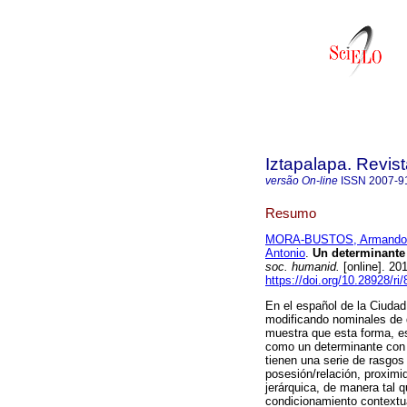
Iztapalapa. Revis
versão On-line
ISSN
2007-9
Resumo
MORA-BUSTOS, Armando
Antonio
.
Un determinante 
soc. humanid.
[online]. 20
https://doi.org/10.28928/ri
En el español de la Ciudad
modificando nominales de d
muestra que esta forma, es
como un determinante con 
tienen una serie de rasgos 
posesión/relación, proximi
jerárquica, de manera tal q
condicionamiento contextua