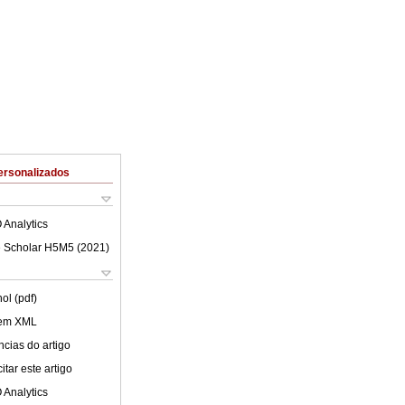
ersonalizados
 Analytics
 Scholar H5M5 (
2021
)
ol (pdf)
 em XML
cias do artigo
tar este artigo
 Analytics