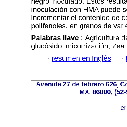
negro inoculado. Estos result
inoculación con HMA puede se
incrementar el contenido de 
polifenoles, en granos de var
Palabras llave :
Agricultura d
glucósido; micorrización; Zea
·
resumen en Inglés
·
Avenida 27 de febrero 626, C
MX, 86000, (52-
e