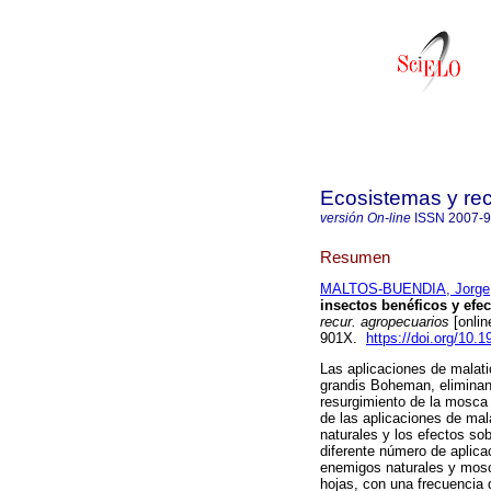
Ecosistemas y re
versión On-line
ISSN
2007-
Resumen
MALTOS-BUENDIA, Jorge
insectos benéficos y efe
recur. agropecuarios
[onlin
901X.
https://doi.org/10.
Las aplicaciones de malati
grandis Boheman, eliminan
resurgimiento de la mosca 
de las aplicaciones de mal
naturales y los efectos so
diferente número de aplica
enemigos naturales y mosc
hojas, con una frecuencia 