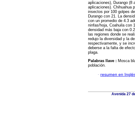
aplicaciones), Durango (8 
aplicaciones). Chihuahua 
insectos por 100 golpes de
Durango con 21. La densid
con un promedio de 4.3 adu
ninfas/hoja, Coahuila con 
densidad más baja con 0.2 
las regiones donde se real
redujo la diversidad y la 
respectivamente, y se inc
deberse a la falta de efect
plaga.
Palabras llave :
Mosca bla
población.
·
resumen en Inglé
Avenida 27 de