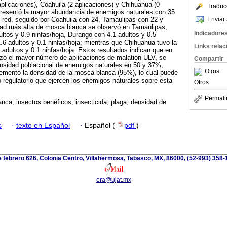
aplicaciones), Coahuila (2 aplicaciones) y Chihuahua (0
Traduc
presentó la mayor abundancia de enemigos naturales con 35
Enviar 
 red, seguido por Coahuila con 24, Tamaulipas con 22 y
ad más alta de mosca blanca se observó en Tamaulipas,
Indicadore
ltos y 0.9 ninfas/hoja, Durango con 4.1 adultos y 0.5
1.6 adultos y 0.1 ninfas/hoja; mientras que Chihuahua tuvo la
Links rela
adultos y 0.1 ninfas/hoja. Estos resultados indican que en
izó el mayor número de aplicaciones de malatión ULV, se
Compartir
densidad poblacional de enemigos naturales en 50 y 37%,
Otros
rementó la densidad de la mosca blanca (95%), lo cual puede
o regulatorio que ejercen los enemigos naturales sobre esta
Otros
Permali
nca; insectos benéficos; insecticida; plaga; densidad de
s
·
texto en Español
·
Español (
pdf
)
 febrero 626, Colonia Centro, Villahermosa, Tabasco, MX, 86000, (52-993) 358-
era@ujat.mx