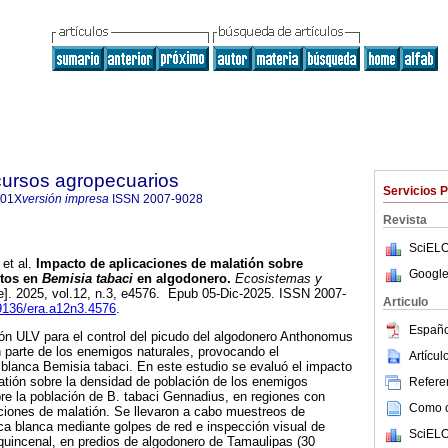
cursos agropecuarios
Servicios 
901X
versión impresa
ISSN
2007-9028
Revista
SciELO
et al.
Impacto de aplicaciones de malatión sobre
Google
ctos en
Bemisia tabaci
en algodonero.
Ecosistemas y
e]. 2025, vol.12, n.3, e4576. Epub 05-Dic-2025. ISSN 2007-
Articulo
19136/era.a12n3.4576
.
Españo
ón ULV para el control del picudo del algodonero Anthonomus
 parte de los enemigos naturales, provocando el
Artícu
blanca Bemisia tabaci. En este estudio se evaluó el impacto
atión sobre la densidad de población de los enemigos
Referen
bre la población de B. tabaci Gennadius, en regiones con
Como ci
ciones de malatión. Se llevaron a cabo muestreos de
a blanca mediante golpes de red e inspección visual de
SciELO
quincenal, en predios de algodonero de Tamaulipas (30