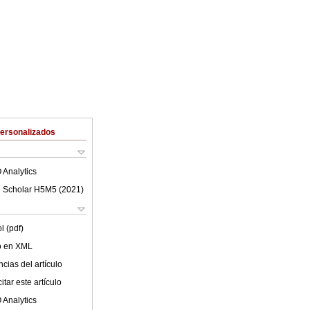
Personalizados
 Analytics
 Scholar H5M5 (
2021
)
l (pdf)
lo en XML
cias del artículo
tar este artículo
 Analytics