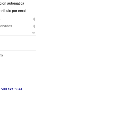
ción automática
artículo por email
s
cionados
nk
1500 ext. 5041