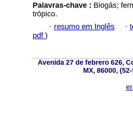
Palavras-chave :
Biogás; fer
trópico.
·
resumo em Inglês
·
pdf
)
Avenida 27 de febrero 626, C
MX, 86000, (52-
e