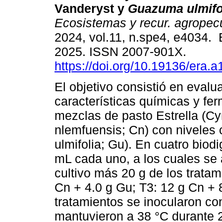
Vanderyst y
Guazuma ulmifo
Ecosistemas y recur. agropec
2024, vol.11, n.spe4, e4034.
2025. ISSN 2007-901X.
https://doi.org/10.19136/era.a
El objetivo consistió en evaluar
características químicas y fe
mezclas de pasto Estrella (C
nlemfuensis; Cn) con niveles
ulmifolia; Gu). En cuatro bio
mL cada uno, a los cuales se
cultivo más 20 g de los tratam
Cn + 4.0 g Gu; T3: 12 g Cn + 
tratamientos se inocularon co
mantuvieron a 38 °C durante 2