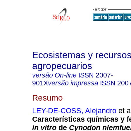
Ecosistemas y recurso
agropecuarios
versão On-line
ISSN
2007-
901X
versão impressa
ISSN
200
Resumo
LEY-DE-COSS, Alejandro
et a
Características químicas y 
in vitro
de
Cynodon nlemfue