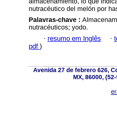
almacenamiento, lo que indica
nutracéutico del melón por ha
Palavras-chave :
Almacenamie
nutracéuticos; yodo.
·
resumo em Inglês
·
pdf
)
Avenida 27 de febrero 626, C
MX, 86000, (52-
e