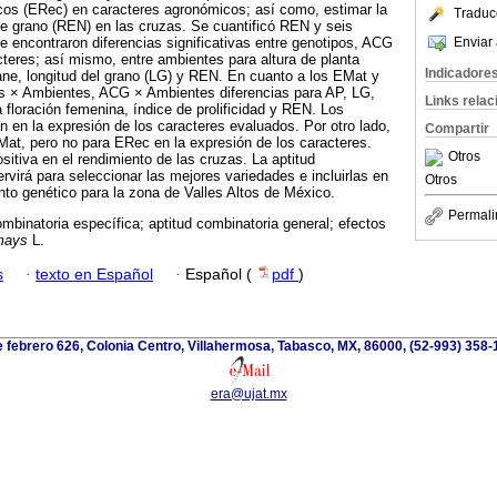
cos (ERec) en caracteres agronómicos; así como, estimar la
Traduc
de grano (REN) en las cruzas. Se cuantificó REN y seis
Enviar 
 encontraron diferencias significativas entre genotipos, ACG
teres; así mismo, entre ambientes para altura de planta
Indicadore
ane, longitud del grano (LG) y REN. En cuanto a los EMat y
os × Ambientes, ACG × Ambientes diferencias para AP, LG,
Links rela
 floración femenina, índice de prolificidad y REN. Los
n en la expresión de los caracteres evaluados. Por otro lado,
Compartir
EMat, pero no para ERec en la expresión de los caracteres.
Otros
itiva en el rendimiento de las cruzas. La aptitud
rvirá para seleccionar las mejores variedades e incluirlas en
Otros
to genético para la zona de Valles Altos de México.
Permali
ombinatoria específica; aptitud combinatoria general; efectos
mays
L.
s
·
texto en Español
·
Español (
pdf
)
 febrero 626, Colonia Centro, Villahermosa, Tabasco, MX, 86000, (52-993) 358-
era@ujat.mx