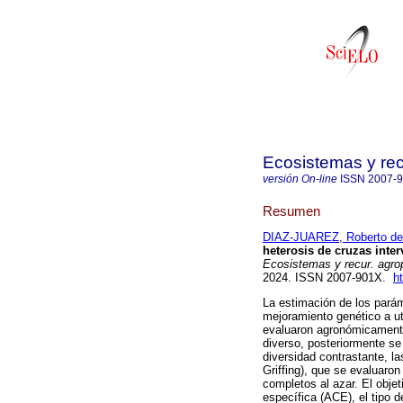
Ecosistemas y re
versión On-line
ISSN
2007-
Resumen
DIAZ-JUAREZ, Roberto de 
heterosis de cruzas inter
Ecosistemas y recur. agro
2024. ISSN 2007-901X.
h
La estimación de los parám
mejoramiento genético a u
evaluaron agronómicamente
diverso, posteriormente s
diversidad contrastante, l
Griffing), que se evaluaro
completos al azar. El objet
específica (ACE), el tipo 