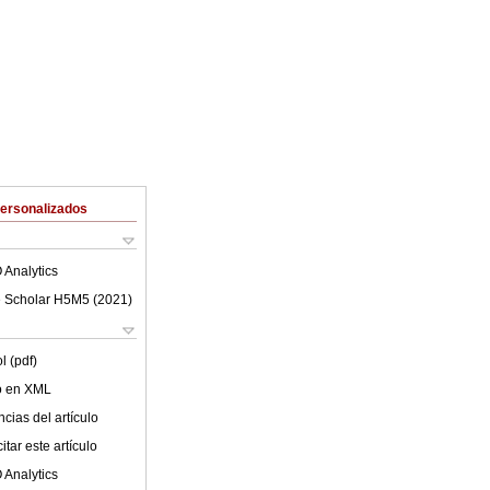
Personalizados
 Analytics
 Scholar H5M5 (
2021
)
l (pdf)
lo en XML
cias del artículo
tar este artículo
 Analytics