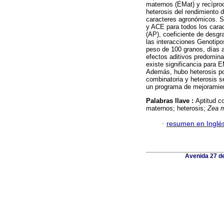
maternos (EMat) y recípro
heterosis del rendimiento 
caracteres agronómicos. Se
y ACE para todos los carac
(AP), coeficiente de desgr
las interacciones Genotip
peso de 100 granos, días a
efectos aditivos predomina
existe significancia para 
Además, hubo heterosis pos
combinatoria y heterosis se
un programa de mejoramien
Palabras llave :
Aptitud c
maternos; heterosis;
Zea 
·
resumen en Inglé
Avenida 27 de