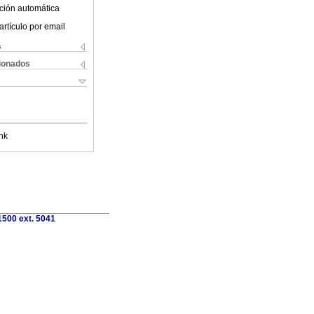
ción automática
artículo por email
s
cionados
nk
1500 ext. 5041