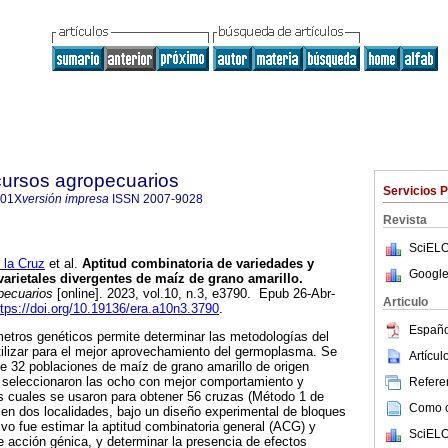
cursos agropecuarios
Servicios 
901X
versión impresa
ISSN
2007-9028
Revista
SciELO
la Cruz
et al.
Aptitud combinatoria de variedades y
Google
varietales divergentes de maíz de grano amarillo.
pecuarios
[online]. 2023, vol.10, n.3, e3790. Epub 26-Abr-
Articulo
ttps://doi.org/10.19136/era.a10n3.3790
.
Españo
etros genéticos permite determinar las metodologías del
tilizar para el mejor aprovechamiento del germoplasma. Se
Artícu
 32 poblaciones de maíz de grano amarillo de origen
e seleccionaron las ocho con mejor comportamiento y
Referen
as cuales se usaron para obtener 56 cruzas (Método 1 de
Como ci
n en dos localidades, bajo un diseño experimental de bloques
ivo fue estimar la aptitud combinatoria general (ACG) y
SciELO
de acción génica, y determinar la presencia de efectos