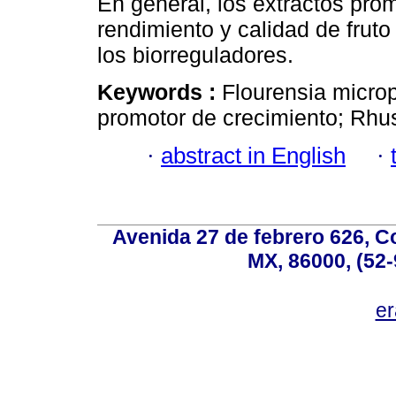
En general, los extractos pro
rendimiento y calidad de frut
los biorreguladores.
Keywords :
Flourensia microp
promotor de crecimiento; Rhus
·
abstract in English
·
Avenida 27 de febrero 626, C
MX, 86000, (52-
e