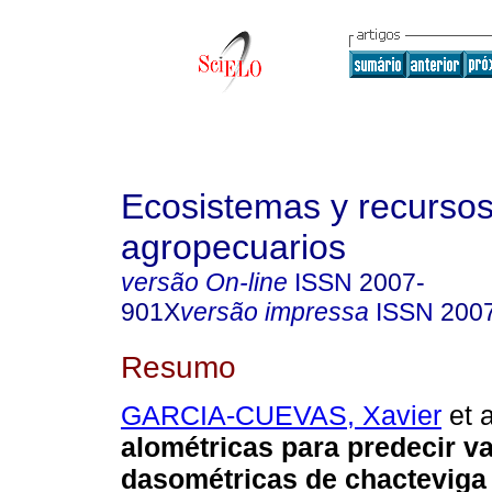
Ecosistemas y recurso
agropecuarios
versão On-line
ISSN
2007-
901X
versão impressa
ISSN
200
Resumo
GARCIA-CUEVAS, Xavier
et a
alométricas para predecir va
dasométricas de chacteviga 