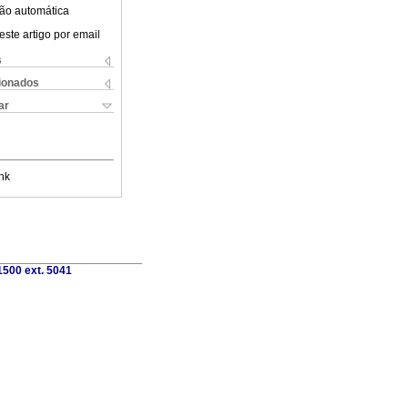
ão automática
este artigo por email
s
cionados
ar
nk
1500 ext. 5041