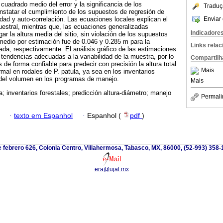
 cuadrado medio del error y la significancia de los
Traduç
statar el cumplimiento de los supuestos de regresión de
Enviar 
ad y auto-correlación. Las ecuaciones locales explican el
uestral, mientras que, las ecuaciones generalizadas
Indicadore
ar la altura media del sitio, sin violación de los supuestos
medio por estimación fue de 0.046 y 0.285 m para la
Links rela
zada, respectivamente. El análisis gráfico de las estimaciones
tendencias adecuadas a la variabilidad de la muestra, por lo
Compartilh
de forma confiable para predecir con precisión la altura total
Mais
mal en rodales de P. patula, ya sea en los inventarios
 del volumen en los programas de manejo.
Mais
a; inventarios forestales; predicción altura-diámetro; manejo
Permali
·
texto em Espanhol
·
Espanhol (
pdf
)
 febrero 626, Colonia Centro, Villahermosa, Tabasco, MX, 86000, (52-993) 358-
era@ujat.mx