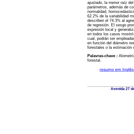
ajustado, la menor raíz del
parámetros, además de con
normalidad, homocedasticid
62.2% de la variabilidad m
describen el 74.3% al agreg
de regresión. El sesgo pro
expresión local y generali
en todos los casos mostró 
cual, podrán ser empleadas 
en función del diámetro nor
forestales o la estimación
Palavras-chave :
Alometrí
forestal.
·
resumo em Inglês
Avenida 27 de