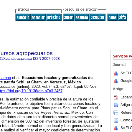
cursos agropecuarios
Serviços P
01X
versão impressa
ISSN
2007-9028
Journal
SciELO
athan
et al.
Ecuaciones locales y generalizadas de
Google
s patula
Schl. et Cham. en Veracruz, México.
pecuarios
[online]. 2020, vol.7, n.3, e2457. Epub 08-Nov-
Artigo
ttps://doi.org/10.19136/era.a7n3.2457
.
Espanh
, la estimación confiable y precisa de la altura de los
Por lo anterior, el objetivo fue ajustar ecua ciones locales y
Artigo
tal-diámetro normal para Pinus patula Schl. et Cham. en el
ipio de Ixhuacán de los Reyes, Veracruz, México. Con
Referên
 de datos de altura total-diámetro normal provenientes de
Como ci
 dimensión de 500 m2 del inventario forestal, se ajustaron
total-diámetro normal de tipo local y tres generalizadas. La
SciELO
e realizó al verificar el mayor coeficiente de determinación