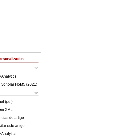
ersonalizados
 Analytics
 Scholar H5M5 (
2021
)
ol (pdf)
 em XML
cias do artigo
tar este artigo
 Analytics