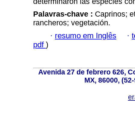
determinaron las especies con
Palavras-chave :
Caprinos; e
rancheros; vegetación.
·
resumo em Inglês
·
pdf
)
Avenida 27 de febrero 626, C
MX, 86000, (52-
e