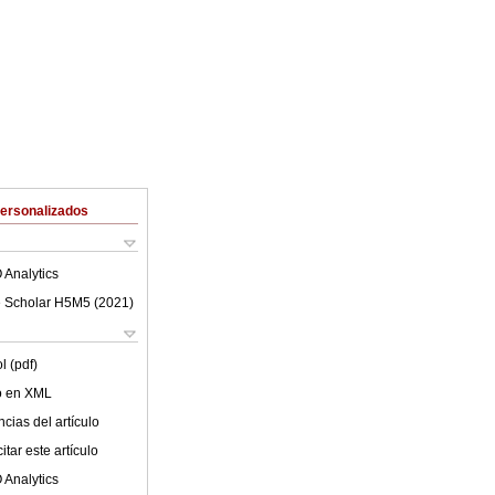
Personalizados
 Analytics
 Scholar H5M5 (
2021
)
l (pdf)
lo en XML
cias del artículo
tar este artículo
 Analytics