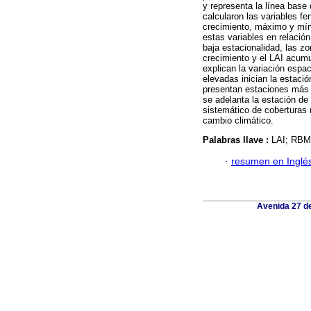
y representa la línea base
calcularon las variables fe
crecimiento, máximo y míni
estas variables en relació
baja estacionalidad, las z
crecimiento y el LAI acumu
explican la variación espac
elevadas inician la estaci
presentan estaciones más l
se adelanta la estación de
sistemático de coberturas 
cambio climático.
Palabras llave :
LAI; RBMM
·
resumen en Inglé
Avenida 27 de