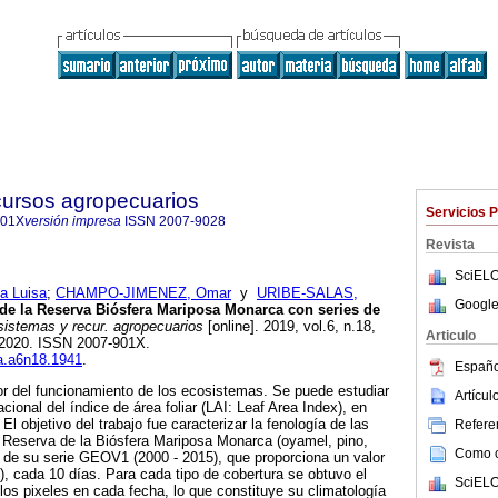
cursos agropecuarios
Servicios 
901X
versión impresa
ISSN
2007-9028
Revista
SciELO
 Luisa
;
CHAMPO-JIMENEZ, Omar
y
URIBE-SALAS,
Google
de la Reserva Biósfera Mariposa Monarca con series de
istemas y recur. agropecuarios
[online]. 2019, vol.6, n.18,
Articulo
-2020. ISSN 2007-901X.
ra.a6n18.1941
.
Españo
or del funcionamiento de los ecosistemas. Se puede estudiar
Artícu
acional del índice de área foliar (LAI: Leaf Area Index), en
El objetivo del trabajo fue caracterizar la fenología de las
Referen
a Reserva de la Biósfera Mariposa Monarca (oyamel, pino,
Como ci
ir de su serie GEOV1 (2000 - 2015), que proporciona un valor
), cada 10 días. Para cada tipo de cobertura se obtuvo el
SciELO
los pixeles en cada fecha, lo que constituye su climatología