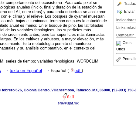
 del comportamiento del ecosistema. Para cada pixel se
Traduc
nológicas anuales (inicio, ﬁnal y duración de la estación de
Enviar 
mo de LAI, entre otros) y para cada cobertura se analizaron
n con el clima y el relieve. Los bosques de oyamel muestran
Indicadore
onas más bajas e iluminadas terminan después la estación de
lado anual es menor. En el bosque de pino, las latifoliadas
Links rela
ial de las variables fenológicas; las superﬁcies más
ón de crecimiento antes, pero las superﬁcies más iluminadas
Compartir
argas. En los cultivos y arbustos, a mayor elevación, más
Otros
 crecimiento. Esta metodología permite el monitoreo
naturales y su análisis comparativo, en el contexto del
Otros
Permali
; series de tiempo; variables fenológicas; WORDCLIM.
s
·
texto en Español
·
Español (
pdf
)
 febrero 626, Colonia Centro, Villahermosa, Tabasco, MX, 86000, (52-993) 358-
era@ujat.mx