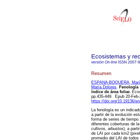
Ecosistemas y re
versión On-line
ISSN
2007-
Resumen
ESPANA-BOQUERA, María
María Dolores
.
Fenología 
índice de área foliar.
Ecos
pp.435-449. Epub 20-Feb
https://doi.org/10.19136/e
La fenología es un indicad
a partir de la evolución est
forma de series de tiempo. 
diferentes coberturas de l
cultivos, arbustos), a part
de LAI por cada km2 (pixel
promedio del LAI de todos 