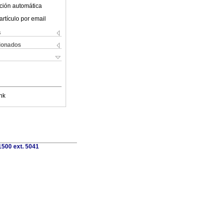
ción automática
artículo por email
s
cionados
nk
1500 ext. 5041