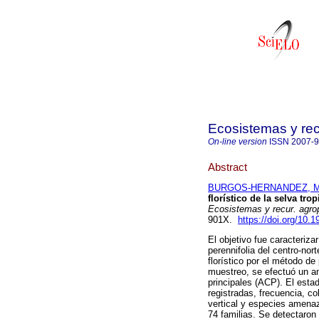
Ecosistemas y re
On-line version
ISSN
2007-
Abstract
BURGOS-HERNANDEZ, Mi
florístico de la selva tro
Ecosistemas y recur. agro
901X.
https://doi.org/10.
El objetivo fue caracterizar
perennifolia del centro-nor
florístico por el método de
muestreo, se efectuó un an
principales (ACP). El esta
registradas, frecuencia, c
vertical y especies amenaz
74 familias. Se detectaron