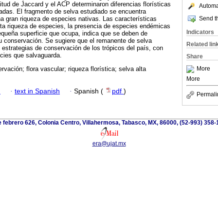
litud de Jaccard y el ACP determinaron diferencias florísticas
Automat
adas. El fragmento de selva estudiado se encuentra
Send th
 gran riqueza de especies nativas. Las características
alta riqueza de especies, la presencia de especies endémicas
Indicators
equeña superficie que ocupa, indica que se deben de
u conservación. Se sugiere que el remanente de selva
Related lin
 estrategias de conservación de los trópicos del país, con
ecies que salvaguarda.
Share
More
rvación; flora vascular; riqueza florística; selva alta
More
h
·
text in Spanish
·
Spanish (
pdf
)
Permali
 febrero 626, Colonia Centro, Villahermosa, Tabasco, MX, 86000, (52-993) 358-
era@ujat.mx