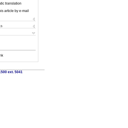
ic translation
is article by e-mail
ks
nk
1500 ext. 5041