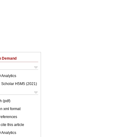
on Demand
 Analytics
 Scholar H5M5 (
2021
)
h (pdf)
 in xml format
 references
cite this article
 Analytics