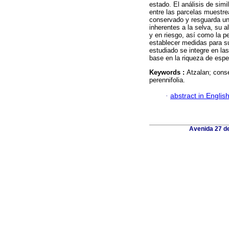
estado. El análisis de simi
entre las parcelas muestre
conservado y resguarda una
inherentes a la selva, su 
y en riesgo, así como la p
establecer medidas para s
estudiado se integre en las
base en la riqueza de esp
Keywords :
Atzalan; conse
perennifolia.
·
abstract in Englis
Avenida 27 de