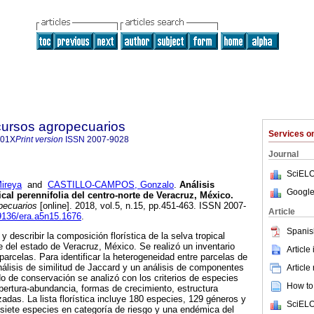
cursos agropecuarios
Services 
901X
Print version
ISSN
2007-9028
Journal
SciELO
reya
and
CASTILLO-CAMPOS, Gonzalo
.
Análisis
Google
pical perennifolia del centro-norte de Veracruz, México.
pecuarios
[online]. 2018, vol.5, n.15, pp.451-463. ISSN 2007-
Article
19136/era.a5n15.1676
.
Spanis
 y describir la composición florística de la selva tropical
te del estado de Veracruz, México. Se realizó un inventario
Article
 parcelas. Para identificar la heterogeneidad entre parcelas de
álisis de similitud de Jaccard y un análisis de componentes
Article
do de conservación se analizó con los criterios de especies
How to 
obertura-abundancia, formas de crecimiento, estructura
adas. La lista florística incluye 180 especies, 129 géneros y
SciELO
 siete especies en categoría de riesgo y una endémica del