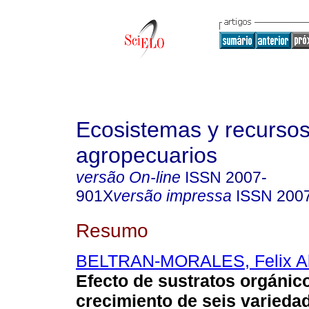
Ecosistemas y recurso
agropecuarios
versão On-line
ISSN
2007-
901X
versão impressa
ISSN
200
Resumo
BELTRAN-MORALES, Felix Al
Efecto de sustratos orgánico
crecimiento de seis variedad