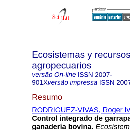
Ecosistemas y recurso
agropecuarios
versão On-line
ISSN
2007-
901X
versão impressa
ISSN
200
Resumo
RODRIGUEZ-VIVAS, Roger I
Control integrado de garrapa
ganadería bovina
.
Ecosistema