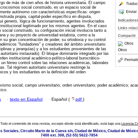
argo de más de cien años de historia universitaria. El campo
Traduc
icrocosmos social construido, es un espacio social de
Enviar 
vamente autónomo con características específicas: origen
onstruida propia, capital-poder específico en disputa,
Indicadore
ui generis,
lógica de funcionamiento, agentes involucrados
 institucional legitimado por los mismos agentes. En el caso
Links rela
ocial construido, su configuración inicial involucra tanto a
riana y su proyecto de universidad estatista, como a la
Compartir
on su gran concentración de poder, su ortodoxia y su control
Otros
cadémicos "fundadores" y creadores del ámbito universitario
iplinas y jerarquías) y a los estudiantes provenientes de las
Otros
autoritario instaurado). El bloque dominante integrado por las
den institucional académico-político-laboral burocrático-
Permali
 un férreo control sobre las relaciones académicas, laborales
ias. Tal régimen autoritario universitario restringe la
icos y los estudiantes en la definición del orden
ivismo social; campo universitario; orden universitario; poder académico; ac
ico.
s
·
texto en Español
·
Español (
pdf
)
Todo el contenido de esta revista, excepto dónde está identificado, está bajo una
Licencia 
es Sociales, Circuito Mario de la Cueva s/n, Ciudad de México, Ciudad de Méxic
7400 ext. 308, (52-55) 5622-7854