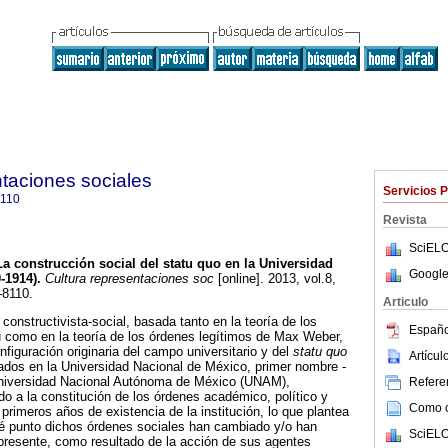
ntaciones sociales
Servicios 
8110
Revista
SciELO
La construcción social del statu quo en la Universidad
Google
-1914)
.
Cultura representaciones soc
[online]. 2013, vol.8,
-8110.
Articulo
 constructivista-social, basada tanto en la teoría de los
Españo
 como en la teoría de los órdenes legítimos de Max Weber,
onfiguración originaria del campo universitario y del
statu quo
Artícu
rados en la Universidad Nacional de México, primer nombre -
Universidad Nacional Autónoma de México (UNAM),
Referen
ido a la constitución de los órdenes académico, político y
Como ci
 primeros años de existencia de la institución, lo que plantea
ué punto dichos órdenes sociales han cambiado y/o han
SciELO
presente, como resultado de la acción de sus agentes