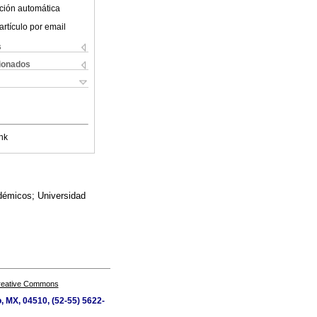
ción automática
artículo por email
s
cionados
nk
adémicos; Universidad
Creative Commons
o, MX, 04510, (52-55) 5622-