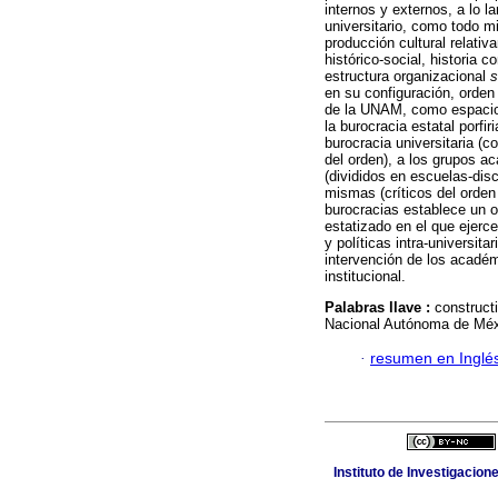
internos y externos, a lo l
universitario, como todo m
producción cultural relati
histórico-social, historia c
estructura organizacional
s
en su configuración, orden
de la UNAM, como espacio s
la burocracia estatal porfi
burocracia universitaria (c
del orden), a los grupos a
(divididos en escuelas-disc
mismas (críticos del orden 
burocracias establece un or
estatizado en el que ejerce
y políticas intra-universitar
intervención de los académ
institucional.
Palabras llave :
construct
Nacional Autónoma de Méx
·
resumen en Inglé
Instituto de Investigacion