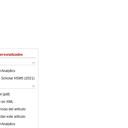
Personalizados
 Analytics
 Scholar H5M5 (
2021
)
l (pdf)
lo en XML
cias del artículo
tar este artículo
 Analytics