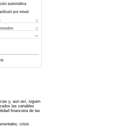
ción automática
artículo por email
s
cionados
nk
cias y, aun así, siguen
zados las variables
lidad financiera de las
amentales; crisis