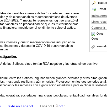
Traduc
Enviar 
atos de variables internas de las Sociedades Financieras
Indicadore
xico y de cinco variables macroeconómicas de diversas
 de 2014-2022. Y mediante regresiones logit se analizó el
Links rela
as variables en probabilidad de que las microfinancieras
d financiera, medido por el rendimiento sobre el activo.
Compartir
Otros
Otros
bles internas y cuatro macroeconómicas influyen en la
dad financiera y durante la COVID-19 cuatro variables
Permali
ómicas.
estigación:
A de las Sofipos, cinco tenían ROA negativo y las otras cinco positivo.
isímil entre las Sofipos, algunas tienen grandes pérdidas y otras altas ganan
des, mostrando resiliencia aún en crisis. Prevalecen en los dos periodos anali
lización y las remesas con significación estadística para explicar la sostenibi
lidad operativa; sociedades financieras populares; rentabilidad; variables fund
s
·
texto en Español
·
Español (
pdf
)