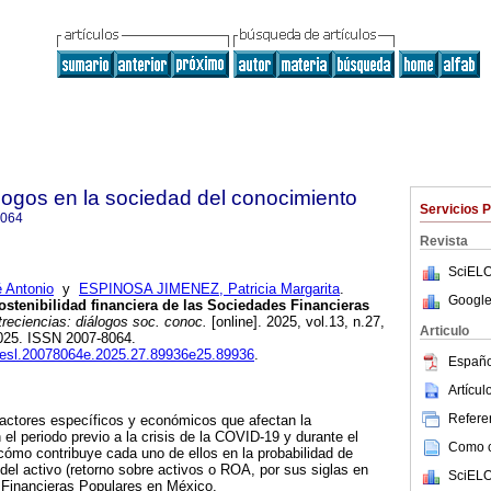
álogos en la sociedad del conocimiento
Servicios 
8064
Revista
SciELO
Antonio
y
ESPINOSA JIMENEZ, Patricia Margarita
.
Google
sostenibilidad financiera de las Sociedades Financieras
reciencias: diálogos soc. conoc.
[online]. 2025, vol.13, n.27,
Articulo
025. ISSN 2007-8064.
enesl.20078064e.2025.27.89936e25.89936
.
Españo
Artícu
Referen
s factores específicos y económicos que afectan la
n el periodo previo a la crisis de la COVID-19 y durante el
Como ci
cómo contribuye cada uno de ellos en la probabilidad de
 del activo (retorno sobre activos o ROA, por sus siglas en
SciELO
 Financieras Populares en México.