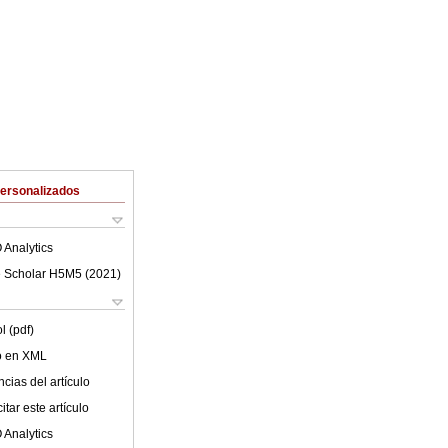
Personalizados
 Analytics
 Scholar H5M5 (
2021
)
l (pdf)
lo en XML
cias del artículo
tar este artículo
 Analytics