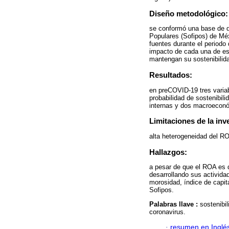
Diseño metodológico:
se conformó una base de d
Populares (Sofipos) de Mé
fuentes durante el periodo
impacto de cada una de est
mantengan su sostenibilida
Resultados:
en preCOVID-19 tres varia
probabilidad de sostenibili
internas y dos macroecon
Limitaciones de la inv
alta heterogeneidad del RO
Hallazgos:
a pesar de que el ROA es d
desarrollando sus activida
morosidad, índice de capita
Sofipos.
Palabras llave :
sostenibi
coronavirus.
·
resumen en Inglé