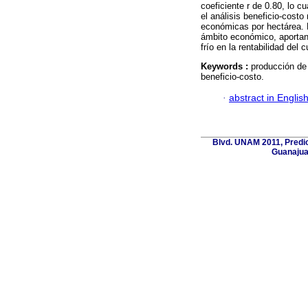
coeficiente r de 0.80, lo cu
el análisis beneficio-cost
económicas por hectárea. L
ámbito económico, aportand
frío en la rentabilidad del c
Keywords :
producción de 
beneficio-costo.
·
abstract in Englis
Blvd. UNAM 2011, Predio 
Guanajua