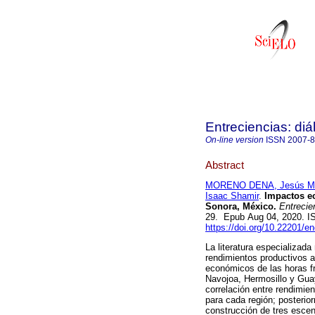
Entreciencias: di
On-line version
ISSN
2007-
Abstract
MORENO DENA, Jesús Ma
Isaac Shamir
.
Impactos ec
Sonora, México.
Entrecien
29. Epub Aug 04, 2020. 
https://doi.org/10.22201/
La literatura especializad
rendimientos productivos ag
económicos de las horas fr
Navojoa, Hermosillo y Gua
correlación entre rendimien
para cada región; posterio
construcción de tres escen