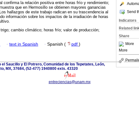
al confirma la relación positiva entre horas frío y rendimiento;
Automat
o muestra que en Hermosillo se obtienen mayores ganancias
Send th
os hallazgos de este trabajo radican en su trascendencia al
o información sobre los impactos de la irradiación de horas
Indicators
ultivo.
Related lin
trigo; cambio climático; horas frío; valor de producción;
Share
More
h
·
text in Spanish
·
Spanish (
pdf
)
More
Permali
el Saucillo y El Potrero, Comunidad de los Tepetates, León,
to, MX, 37684, (52-477) 1940800 exts. 43320
entreciencias@unam.mx