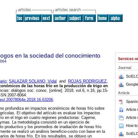
álogos en la sociedad del conocimiento
Services 
8064
Journal
SciELO
rio
;
SALAZAR SOLANO, Vidal
and
ROJAS RODRIGUEZ,
Google
onómicos de las horas frío en la producción de trigo en
cias: diálogos soc. conoc.
[online]. 2018, vol.6, n.16, pp.15-
Article
ISSN 2007-8064.
enesl.20078064e.2018.16.63206
.
Spanis
a no profundiza en impactos económicos de horas frío sobre
Article
rícolas. El objetivo del artículo es evaluar los impactos
ío en el trigo en cuatro regiones productoras: Cajeme,
Article
ymas. La metodología consistió en un ejercicio de
How to 
to productivo y los promedios de irradiación de horas frío
rmente se realizó un análisis beneficio-costo con base en la
SciELO
arios de horas frío. En los resultados, se obtuvo un