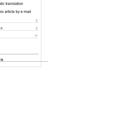
ic translation
is article by e-mail
ks
nk