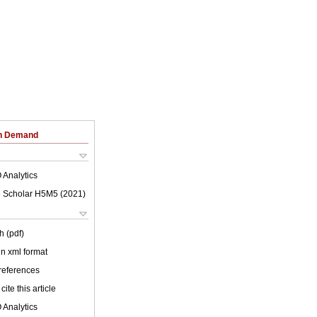
on Demand
 Analytics
 Scholar H5M5 (
2021
)
h (pdf)
 in xml format
 references
cite this article
 Analytics