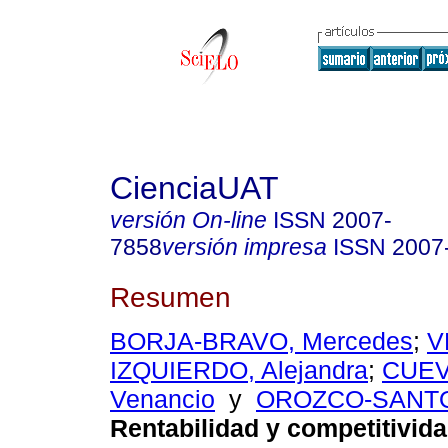
CienciaUAT
versión On-line
ISSN
2007-
7858
versión impresa
ISSN
2007
Resumen
BORJA-BRAVO, Mercedes
;
V
IZQUIERDO, Alejandra
;
CUEV
Venancio
y
OROZCO-SANTO
Rentabilidad y competitivida