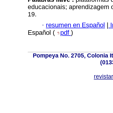
educacionais; aprendizagem 
19.
·
resumen en Español
|
I
Español (
pdf
)
Pompeya No. 2705, Colonia Ita
(013
revist