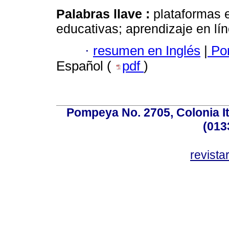
Palabras llave :
plataformas e
educativas; aprendizaje en l
·
resumen en Inglés
|
Por
Español (
pdf
)
Pompeya No. 2705, Colonia Ita
(013
revist