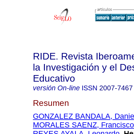
RIDE. Revista Iberoam
la Investigación y el De
Educativo
versión On-line
ISSN
2007-7467
Resumen
GONZALEZ BANDALA, Daniel 
MORALES SAENZ, Francisco 
REYES AYALA, Leonardo
.
He