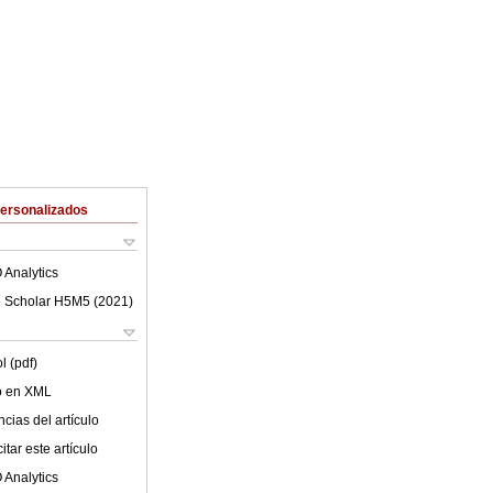
Personalizados
 Analytics
 Scholar H5M5 (
2021
)
l (pdf)
lo en XML
cias del artículo
tar este artículo
 Analytics