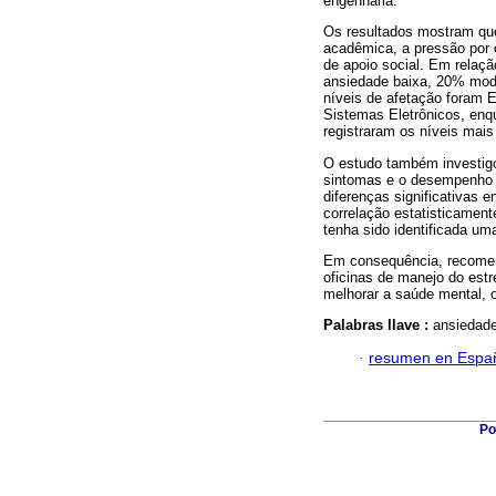
engenharia.
Os resultados mostram que
acadêmica, a pressão por o
de apoio social. Em relaç
ansiedade baixa, 20% mod
níveis de afetação foram 
Sistemas Eletrônicos, enq
registraram os níveis mais
O estudo também investigo
sintomas e o desempenho 
diferenças significativas
correlação estatisticamen
tenha sido identificada um
Em consequência, recomend
oficinas de manejo do estr
melhorar a saúde mental, 
Palabras llave :
ansiedade
·
resumen en Espa
Po