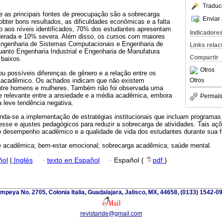
Traduc
 as principais fontes de preocupação são a sobrecarga
Enviar 
bter bons resultados, as dificuldades econômicas e a falta
ão aos níveis identificados, 70% dos estudantes apresentam
Indicadore
erada e 10% severa. Além disso, os cursos com maiores
Engenharia de Sistemas Computacionais e Engenharia de
Links rela
uanto Engenharia Industrial e Engenharia de Manufatura
Compartir
 baixos.
Otros
u possíveis diferenças de gênero e a relação entre os
acadêmico. Os achados indicam que não existem
Otros
 entre homens e mulheres. Também não foi observada uma
te relevante entre a ansiedade e a média acadêmica, embora
Permali
a leve tendência negativa.
a-se a implementação de estratégias institucionais que incluam programas 
esse e ajustes pedagógicos para reduzir a sobrecarga de atividades. Tais açõ
o desempenho acadêmico e a qualidade de vida dos estudantes durante sua f
 acadêmica; bem-estar emocional; sobrecarga acadêmica; saúde mental.
ñol
|
Inglés
·
texto en Español
·
Español (
pdf
)
mpeya No. 2705, Colonia Italia, Guadalajara, Jalisco, MX, 44658, (0133) 1542-0
revistaride@gmail.com