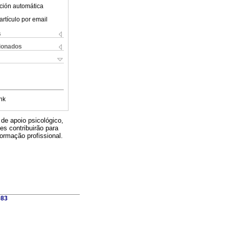
ción automática
artículo por email
s
cionados
nk
de apoio psicológico,
es contribuirão para
ormação profissional.
983