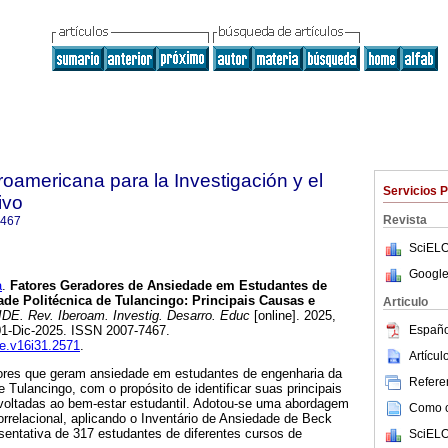
roamericana para la Investigación y el
Servicios 
ivo
Revista
7467
SciELO
Google
a
.
Fatores Geradores de Ansiedade em Estudantes de
de Politécnica de Tulancingo: Principais Causas e
Articulo
DE. Rev. Iberoam. Investig. Desarro. Educ
[online]. 2025,
Españo
01-Dic-2025. ISSN 2007-7467.
de.v16i31.2571
.
Artícu
tores que geram ansiedade em estudantes de engenharia da
Referen
e Tulancingo, com o propósito de identificar suas principais
voltadas ao bem-estar estudantil. Adotou-se uma abordagem
Como ci
correlacional, aplicando o Inventário de Ansiedade de Beck
sentativa de 317 estudantes de diferentes cursos de
SciELO