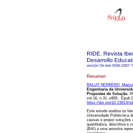
RIDE. Revista Ibe
Desarrollo Educat
versión On-line
ISSN
2007-
Resumen
RALUY HERRERO, Mariz
Engenharia da Universida
Propostas de Solução.
RI
vol.16, n.31, e955. Epub 
https://doi.org/10.23913/ri
Este estudo analisa os fa
Universidade Politécnica d
causas e propor soluções 
quantitativa, descritiva e 
(BAI) a uma amostra repre