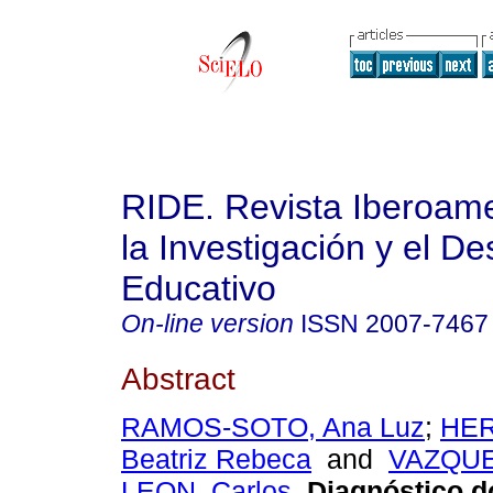
RIDE. Revista Iberoam
la Investigación y el De
Educativo
On-line version
ISSN
2007-7467
Abstract
RAMOS-SOTO, Ana Luz
;
HE
Beatriz Rebeca
and
VAZQUE
LEON, Carlos
.
Diagnóstico do