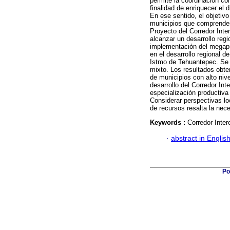
permite la coordinación co
finalidad de enriquecer el 
En ese sentido, el objetivo 
municipios que comprenden 
Proyecto del Corredor Inte
alcanzar un desarrollo reg
implementación del megapro
en el desarrollo regional de
Istmo de Tehuantepec. Se u
mixto. Los resultados obt
de municipios con alto niv
desarrollo del Corredor Int
especialización productiva
Considerar perspectivas loc
de recursos resalta la nec
Keywords :
Corredor Inter
·
abstract in Englis
Po