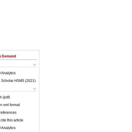
on Demand
 Analytics
 Scholar H5M5 (
2021
)
h (pdf)
 in xml format
 references
cite this article
 Analytics