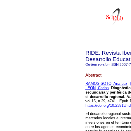
RIDE. Revista Ibe
Desarrollo Educat
On-line version
ISSN
2007-
Abstract
RAMOS-SOTO, Ana Luz
;
LEON, Carlos
.
Diagnóstico
secundaria y periférica d
el desarrollo regional.
RID
vol.15, n.29, e741. Epub 
https://doi.org/10.23913/ri
El desarrollo regional suste
mercados locales e interna
inversiones en el territori
entre los agentes económic