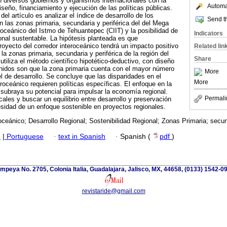
n diversos gobiernos y organismos internacionales con la
Automat
diseño, financiamiento y ejecución de las políticas públicas.
del artículo es analizar el índice de desarrollo de los
Send th
las zonas primaria, secundaria y periférica del del Mega
roceánico del Istmo de Tehuantepec (CIIT) y la posibilidad de
Indicators
ional sustentable. La hipótesis planteada es que
yecto del corredor interoceánico tendrá un impacto positivo
Related lin
 la zonas primaria, secundaria y periférica de la región del
Share
tiliza el método científico hipotético-deductivo, con diseño
enidos son que la zona primaria cuenta con el mayor número
More
el de desarrollo. Se concluye que las disparidades en el
More
eroceánico requieren políticas específicas. El enfoque en la
 subraya su potencial para impulsar la economía regional.
Permali
ales y buscar un equilibrio entre desarrollo y preservación
esidad de un enfoque sostenible en proyectos regionales.
oceánico; Desarrollo Regional; Sostenibilidad Regional; Zonas Primaria; secund
h
|
Portuguese
·
text in Spanish
·
Spanish (
pdf
)
mpeya No. 2705, Colonia Italia, Guadalajara, Jalisco, MX, 44658, (0133) 1542-0
revistaride@gmail.com