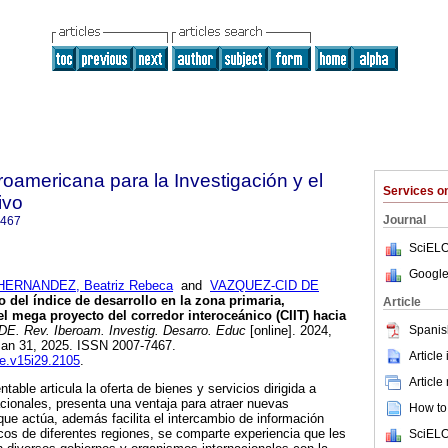
roamericana para la Investigación y el
Services 
ivo
Journal
7467
SciELO
Google
HERNANDEZ, Beatriz Rebeca
and
VAZQUEZ-CID DE
 del índice de desarrollo en la zona primaria,
Article
el mega proyecto del corredor interoceánico (CIIT) hacia
Spanis
E. Rev. Iberoam. Investig. Desarro. Educ
[online]. 2024,
Jan 31, 2025. ISSN 2007-7467.
Article
de.v15i29.2105
.
Article
ntable articula la oferta de bienes y servicios dirigida a
cionales, presenta una ventaja para atraer nuevas
How to 
o que actúa, además facilita el intercambio de información
os de diferentes regiones, se comparte experiencia que les
SciELO