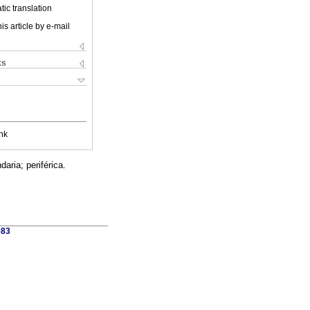
ic translation
is article by e-mail
ks
nk
aria; periférica.
983