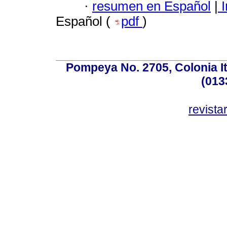
·
resumen en Español
|
I
Español (
pdf
)
Pompeya No. 2705, Colonia Ita
(013
revist