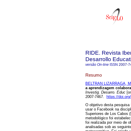
RIDE. Revista Ibe
Desarrollo Educat
versão On-line
ISSN
2007-7
Resumo
BELTRAN LIZARRAGA, Ma
a aprendizagem colaborat
Investig. Desarro. Educ
[on
2007-7467.
https://doi.or
O objetivo desta pesquisa 
usar o Facebook na discipl
Superiores de Los Cabos 
metodológico foi estabelec
foi realizada por meio de 
analisadas sob as seguintes