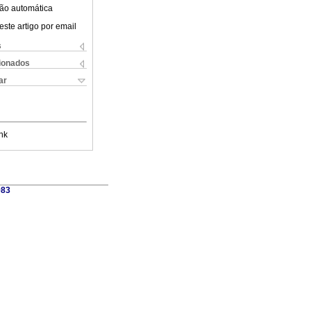
ão automática
este artigo por email
s
cionados
ar
nk
983