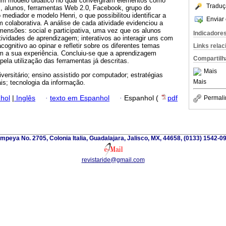
 um modelo didático no qual convergiram elementos como
Traduç
s, alunos, ferramentas Web 2.0, Facebook, grupo do
mediador e modelo Henri, o que possibilitou identificar a
Enviar 
 colaborativa. A análise de cada atividade evidenciou a
mensões: social e participativa, uma vez que os alunos
Indicadore
tividades de aprendizagem; interativos ao interagir uns com
cognitivo ao opinar e refletir sobre os diferentes temas
Links rela
m a sua experiência. Concluiu-se que a aprendizagem
Compartilh
 pela utilização das ferramentas já descritas.
Mais
iversitário; ensino assistido por computador; estratégias
Mais
is; tecnologia da informação.
hol
|
Inglês
·
texto em Espanhol
·
Espanhol (
pdf
Permali
mpeya No. 2705, Colonia Italia, Guadalajara, Jalisco, MX, 44658, (0133) 1542-0
revistaride@gmail.com