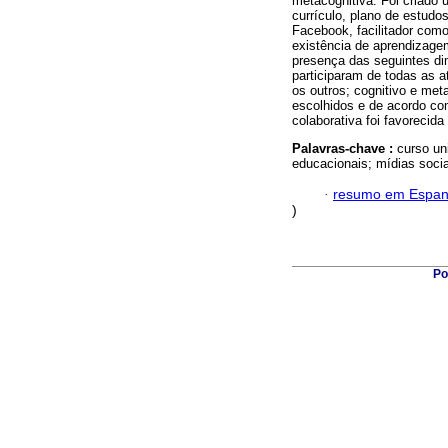
metacognitiva. Foi criado
currículo, plano de estudo
Facebook, facilitador como 
existência de aprendizagem
presença das seguintes di
participaram de todas as a
os outros; cognitivo e meta
escolhidos e de acordo co
colaborativa foi favorecida
Palavras-chave :
curso un
educacionais; mídias socia
·
resumo em Espan
)
Po