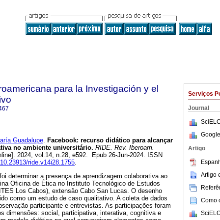
roamericana para la Investigación y el
Serviços P
ivo
Journal
467
SciELO
Google
ría Guadalupe
.
Facebook: recurso didático para alcançar
iva no ambiente universitário.
RIDE. Rev. Iberoam.
Artigo
line]. 2024, vol.14, n.28, e592. Epub 26-Jun-2024. ISSN
Espanh
g/10.23913/ride.v14i28.1755
.
Artigo
foi determinar a presença de aprendizagem colaborativa ao
ina Oficina de Ética no Instituto Tecnológico de Estudos
Referên
(ITES Los Cabos), extensão Cabo San Lucas. O desenho
ido como um estudo de caso qualitativo. A coleta de dados
Como ci
observação participante e entrevistas. As participações foram
 dimensões: social, participativa, interativa, cognitiva e
SciELO