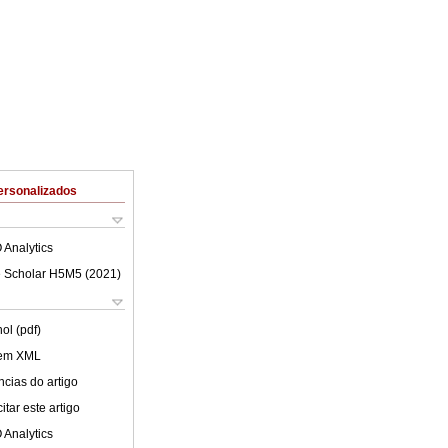
ersonalizados
 Analytics
 Scholar H5M5 (
2021
)
ol (pdf)
 em XML
cias do artigo
tar este artigo
 Analytics