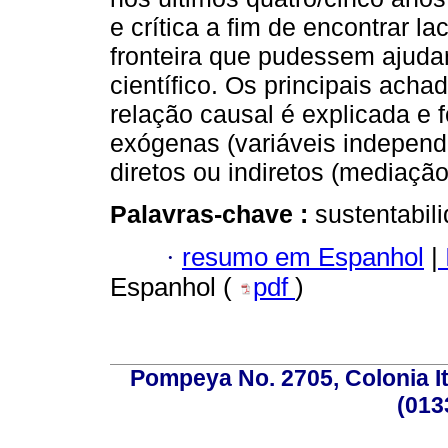
e crítica a fim de encontrar la
fronteira que pudessem ajuda
científico. Os principais acha
relação causal é explicada e fo
exógenas (variáveis ​​indepen
diretos ou indiretos (mediaçã
Palavras-chave :
sustentabil
·
resumo em Espanhol
|
Espanhol (
pdf
)
Pompeya No. 2705, Colonia Ita
(013