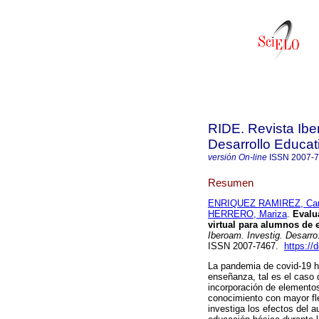
RIDE. Revista Ibe
Desarrollo Educat
versión On-line
ISSN
2007-
Resumen
ENRIQUEZ RAMIREZ, Car
HERRERO, Mariza
.
Evalua
virtual para alumnos de 
Iberoam. Investig. Desarro
ISSN 2007-7467.
https://
La pandemia de covid-19 h
enseñanza, tal es el caso d
incorporación de elementos
conocimiento con mayor fle
investiga los efectos del a