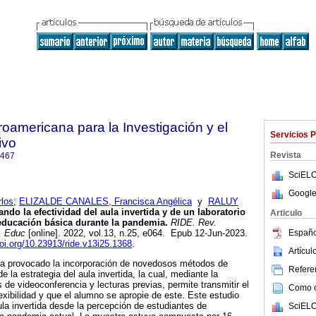
roamericana para la Investigación y el
Servicios 
ivo
Revista
7467
SciELO
Google
los
;
ELIZALDE CANALES, Francisca Angélica
y
RALUY
ndo la efectividad del aula invertida y de un laboratorio
Articulo
educación básica durante la pandemia.
RIDE. Rev.
Españo
. Educ
[online]. 2022, vol.13, n.25, e064. Epub 12-Jun-2023.
doi.org/10.23913/ride.v13i25.1368
.
Artícu
a provocado la incorporación de novedosos métodos de
Referen
e la estrategia del aula invertida, la cual, mediante la
 de videoconferencia y lecturas previas, permite transmitir el
Como ci
xibilidad y que el alumno se apropie de este. Este estudio
ula invertida desde la percepción de estudiantes de
SciELO