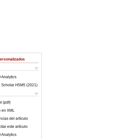
Personalizados
 Analytics
 Scholar H5M5 (
2021
)
l (pdf)
lo en XML
cias del artículo
tar este artículo
 Analytics