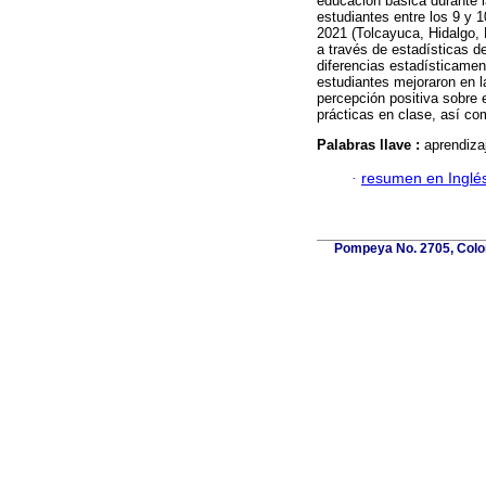
educación básica durante 
estudiantes entre los 9 y
2021 (Tolcayuca, Hidalgo,
a través de estadísticas d
diferencias estadísticament
estudiantes mejoraron en l
percepción positiva sobre e
prácticas en clase, así c
Palabras llave :
aprendiza
·
resumen en Inglé
Pompeya No. 2705, Coloni