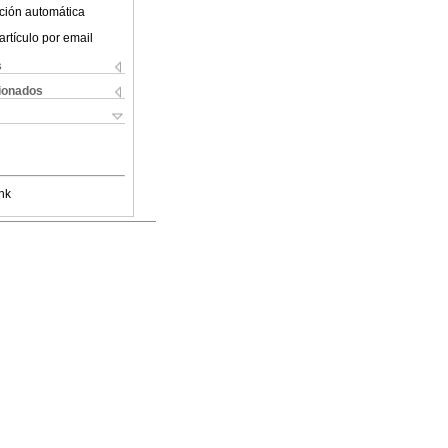
ción automática
artículo por email
s
cionados
nk