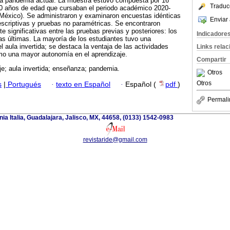
la pandemia actual. La muestra estuvo compuesta por 16
Traduc
 10 años de edad que cursaban el periodo académico 2020-
 México). Se administraron y examinaron encuestas idénticas
Enviar 
escriptivas y pruebas no paramétricas. Se encontraron
e significativas entre las pruebas previas y posteriores: los
Indicadore
as últimas. La mayoría de los estudiantes tuvo una
l aula invertida; se destaca la ventaja de las actividades
Links rela
omo una mayor autonomía en el aprendizaje.
Compartir
je; aula invertida; enseñanza; pandemia.
Otros
Otros
s
|
Portugués
·
texto en Español
·
Español (
pdf
)
Permali
a Italia, Guadalajara, Jalisco, MX, 44658, (0133) 1542-0983
revistaride@gmail.com