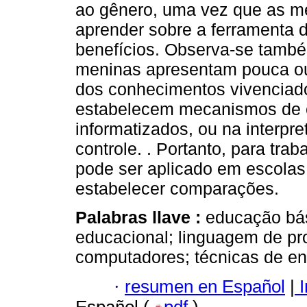
ao gênero, uma vez que as m
aprender sobre a ferramenta 
benefícios. Observa-se tamb
meninas apresentam pouca ou
dos conhecimentos vivenciado
estabelecem mecanismos de c
informatizados, ou na interpre
controle. . Portanto, para trab
pode ser aplicado em escolas
estabelecer comparações.
Palabras llave :
educação bás
educacional; linguagem de p
computadores; técnicas de en
·
resumen en Español
|
I
Español (
pdf
)