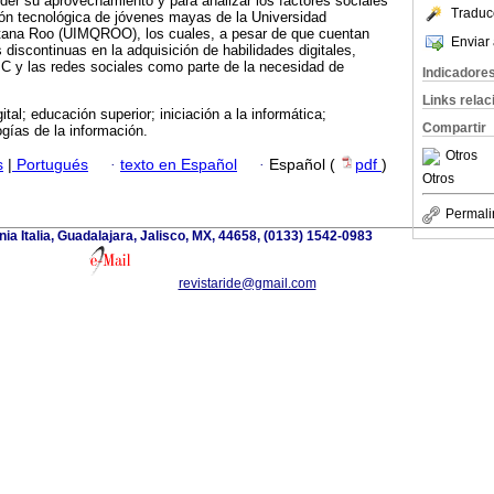
der su aprovechamiento y para analizar los factores sociales
Traduc
ión tecnológica de jóvenes mayas de la Universidad
ntana Roo (UIMQROO), los cuales, a pesar de que cuentan
Enviar 
discontinuas en la adquisición de habilidades digitales,
C y las redes sociales como parte de la necesidad de
Indicadore
Links rela
ital; educación superior; iniciación a la informática;
Compartir
ogías de la información.
Otros
s
|
Portugués
·
texto en Español
·
Español (
pdf
)
Otros
Permali
a Italia, Guadalajara, Jalisco, MX, 44658, (0133) 1542-0983
revistaride@gmail.com