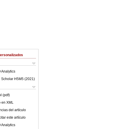
Personalizados
 Analytics
 Scholar H5M5 (
2021
)
l (pdf)
lo en XML
cias del artículo
tar este artículo
 Analytics