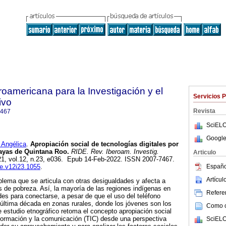
roamericana para la Investigación y el
Servicios 
ivo
Revista
7467
SciELO
Google
Angélica
.
Apropiación social de tecnologías digitales por
mayas de Quintana Roo.
RIDE. Rev. Iberoam. Investig.
Articulo
021, vol.12, n.23, e036. Epub 14-Feb-2022. ISSN 2007-7467.
Españo
de.v12i23.1055
.
Artícu
oblema que se articula con otras desigualdades y afecta a
 de pobreza. Así, la mayoría de las regiones indígenas en
Referen
des para conectarse, a pesar de que el uso del teléfono
a última década en zonas rurales, donde los jóvenes son los
Como ci
 estudio etnográfico retoma el concepto apropiación social
nformación y la comunicación (TIC) desde una perspectiva
SciELO