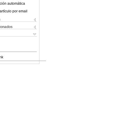
ción automática
artículo por email
s
cionados
nk