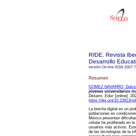
RIDE. Revista Ibe
Desarrollo Educat
versión On-line
ISSN
2007-
Resumen
GOMEZ NAVARRO, Dulce 
jóvenes universitarios 
Desarro. Educ
[online]. 2
https://doi.org/10.23913/ri
La brecha digital es un pr
poblaciones en condiciones
México presentan dificulta
celular ha proliferado en l
usuarios más activos. Este
de las tecnologías de la i