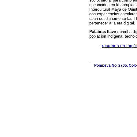
sociocultural para compren
que inciden en la apropiac
Intercultural Maya de Qui
con experiencias escolares 
usan cotidianamente las TI
pertenecer a la era digital.
Palabras llave :
brecha dig
población indígena; tecnol
·
resumen en Inglé
Pompeya No. 2705, Coloni