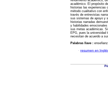
rendimiento académico, di
académico. El propósito de
historias las experiencias
método cualitativo con enf
través de entrevistas narr
sus sistemas de apoyo y so
historias narradas demuest
y habilidades emocionales 
sus metas académicas. Sin
EPG, pues la universidad t
necesitan de acuerdo a su
Palabras llave :
enseñanza
·
resumen en Inglé
Po