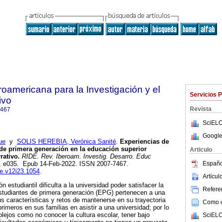
roamericana para la Investigación y el
Servicios 
ivo
Revista
7467
SciELO
Google
ue
y
SOLIS HEREBIA, Verónica Sanité
.
Experiencias de
 de primera generación en la educación superior
Articulo
rativo.
RIDE. Rev. Iberoam. Investig. Desarro. Educ
Españo
.23, e035. Epub 14-Feb-2022. ISSN 2007-7467.
de.v12i23.1054
.
Artícu
n estudiantil dificulta a la universidad poder satisfacer la
Referen
tudiantes de primera generación (EPG) pertenecen a una
us características y retos de mantenerse en su trayectoria
Como ci
rimeros en sus familias en asistir a una universidad; por lo
plejos como no conocer la cultura escolar, tener bajo
SciELO