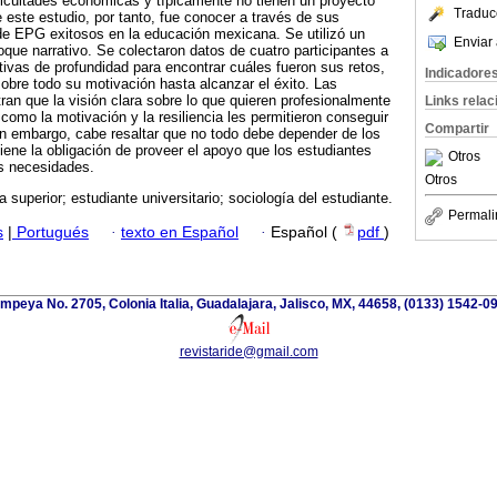
ficultades económicas y típicamente no tienen un proyecto
Traduc
 este estudio, por tanto, fue conocer a través de sus
 de EPG exitosos en la educación mexicana. Se utilizó un
Enviar 
oque narrativo. Se colectaron datos de cuatro participantes a
ativas de profundidad para encontrar cuáles fueron sus retos,
Indicadore
bre todo su motivación hasta alcanzar el éxito. Las
ran que la visión clara sobre lo que quieren profesionalmente
Links rela
como la motivación y la resiliencia les permitieron conseguir
Compartir
 embargo, cabe resaltar que no todo debe depender de los
iene la obligación de proveer el apoyo que los estudiantes
Otros
s necesidades.
Otros
 superior; estudiante universitario; sociología del estudiante.
Permali
s
|
Portugués
·
texto en Español
·
Español (
pdf
)
mpeya No. 2705, Colonia Italia, Guadalajara, Jalisco, MX, 44658, (0133) 1542-0
revistaride@gmail.com