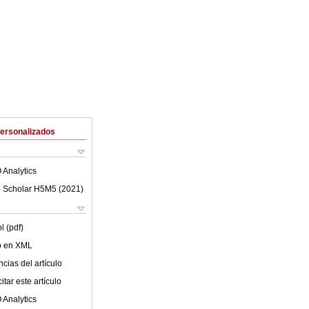
Personalizados
 Analytics
 Scholar H5M5 (
2021
)
l (pdf)
lo en XML
cias del artículo
tar este artículo
 Analytics