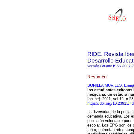
RIDE. Revista Ibe
Desarrollo Educat
versión On-line
ISSN
2007-
Resumen
BONILLA MURILLO, Enriq
los estudiantes exitosos
mexicana: un estudio nar
[online]. 2021, vol.12, n
https://doi.org/10.23913/ri
La diversidad de la població
demanda educativa. Los es
población vulnerable por s
escolar. Los EPG son los p
tanto, enfrentan retos com