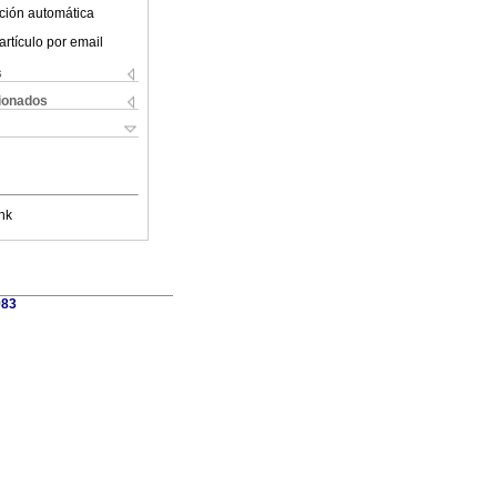
ción automática
artículo por email
s
cionados
nk
983