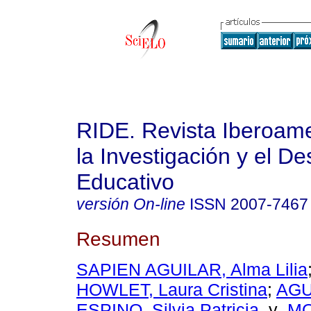
RIDE. Revista Iberoam
la Investigación y el De
Educativo
versión On-line
ISSN
2007-7467
Resumen
SAPIEN AGUILAR, Alma Lilia
HOWLET, Laura Cristina
;
AGU
ESPINO, Silvia Patricia
y
MO