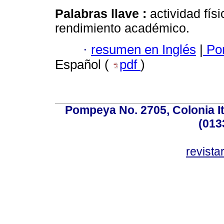
Palabras llave :
actividad fís
rendimiento académico.
·
resumen en Inglés
|
Por
Español (
pdf
)
Pompeya No. 2705, Colonia Ita
(013
revist