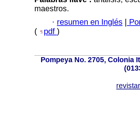
maestros.
·
resumen en Inglés
|
Por
(
pdf
)
Pompeya No. 2705, Colonia Ita
(013
revist