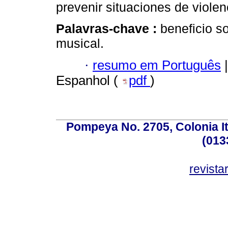
prevenir situaciones de viol
Palavras-chave :
beneficio s
musical.
·
resumo em Português
|
Espanhol (
pdf
)
Pompeya No. 2705, Colonia Ita
(013
revist