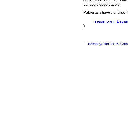
construto EME, com duas va
variáveis observáveis.
Palavras-chave :
análise f
·
resumo em Espan
)
Pompeya No. 2705, Coloni