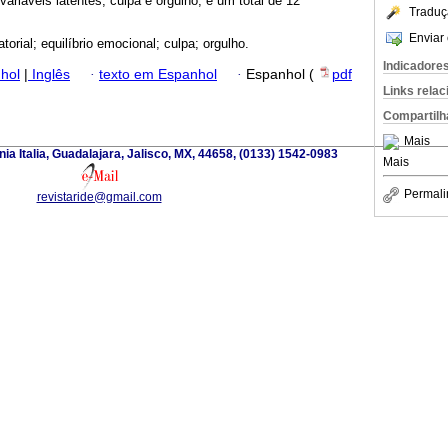
riáveis latentes, culpa e orgulho, e um total de 12
Traduç
Enviar 
atorial; equilíbrio emocional; culpa; orgulho.
Indicadore
hol
|
Inglês
·
texto em Espanhol
·
Espanhol (
pdf
Links rela
Compartilh
Mais
a Italia, Guadalajara, Jalisco, MX, 44658, (0133) 1542-0983
Mais
Permali
revistaride@gmail.com