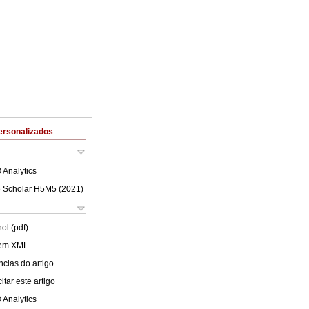
ersonalizados
 Analytics
 Scholar H5M5 (
2021
)
ol (pdf)
 em XML
cias do artigo
tar este artigo
 Analytics