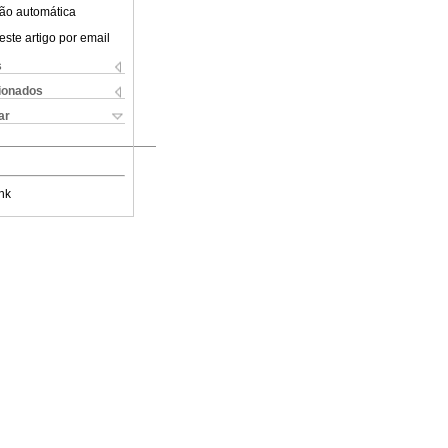
ão automática
este artigo por email
s
cionados
ar
nk