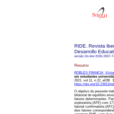
RIDE. Revista Ibe
Desarrollo Educat
versão On-line
ISSN
2007-7
Resumo
ROBLES FRANCIA, Víctor
em estudantes universitá
2021, vol.11, n.22, e038.
https://doi.org/10.23913/ri
O objetivo do presente tra
bifatorial de equilíbrio e
fatores determinantes. Para
exploratória (AFE) com 177
fatorial confirmatória (AF
dois fatores correspondend