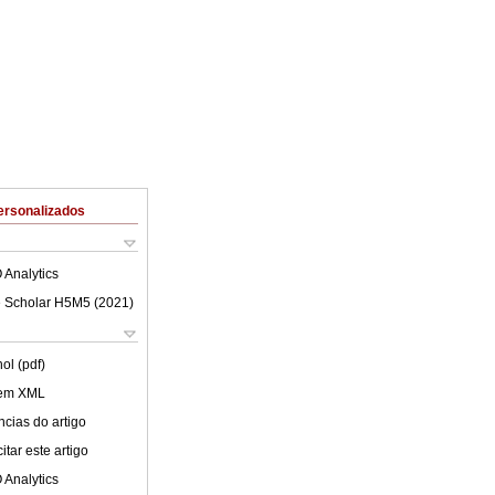
ersonalizados
 Analytics
 Scholar H5M5 (
2021
)
ol (pdf)
 em XML
cias do artigo
tar este artigo
 Analytics