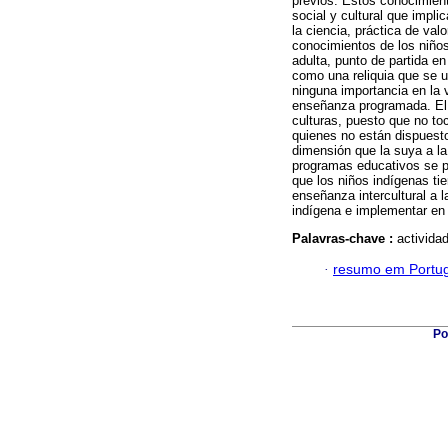
previos. Estos conocimient
social y cultural que impl
la ciencia, práctica de val
conocimientos de los niños
adulta, punto de partida en
como una reliquia que se u
ninguna importancia en la v
enseñanza programada. El c
culturas, puesto que no toc
quienes no están dispuesto
dimensión que la suya a la
programas educativos se pr
que los niños indígenas tie
enseñanza intercultural a l
indígena e implementar en 
Palavras-chave :
actividad
·
resumo em Portu
Po