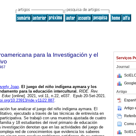
roamericana para la Investigación y el
Serviços P
ivo
Journal
467
SciELO
Google
verly Joao
.
El juego del niño indígena aymara y los
damento para la educación intercultural.
RIDE. Rev.
Artigo
. Educ
[online]. 2021, vol.11, n.22, e037. Epub 20-Set-2021.
Espanh
doi.org/10.23913/ride.v11i22.887
.
Artigo
gación fue analizar el juego del niño indígena aymara. El
litativo, ejecutado a través de las técnicas de entrevista en
Referên
participativa. Se trabajó con una muestra ajustada de cuatro
familia y 18 estudiantes del nivel primario de educación
Como ci
a investigación denotan que en las actividades del juego de
compleja red de conocimientos que evidencia los saberes
SciELO