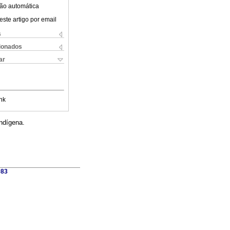
ão automática
este artigo por email
s
cionados
ar
nk
indígena.
983