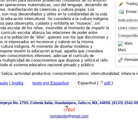
os sirven para resolver problemas cotidianos de su entorno
Traduç
ican operaciones matemáticas, uso del lenguaje, desarrollo de
ores, manifestación de creencias y cultura propia. Los
Enviar 
 son muy desarrollados y útiles en la cotidianidad de la vida
 la educación intercultural. Se considera a la cultura indígena
Indicadore
sa para observarla, cuidarla y exhibirla en “museos”, sin
ida escolar de los niños, inservible al momento de impartir la
Links rela
urrículo escolar afianza las relaciones de poder entre
Compartilh
a a la población de “élite”, quienes son los que discriminan y
s ni interesados en reconocer y valorar en la misma
Mais
 cultura indígena. Al momento de diseñar modelos y
Mais
opone revertir la educación actual, aquella que considera
nen conocimientos inferiores; adecuar el currículo de
Permali
a multiplicidad de conocimientos que dispone y utiliza el niño
todo el sistema educativo nacional privado y público.
 lúdica; actividad productiva; conocimiento previo; interculturalidad; infancia 
guês
|
Inglês
·
texto em Espanhol
·
Espanhol (
pdf
)
mpeya No. 2705, Colonia Italia, Guadalajara, Jalisco, MX, 44658, (0133) 1542-0
revistaride@gmail.com