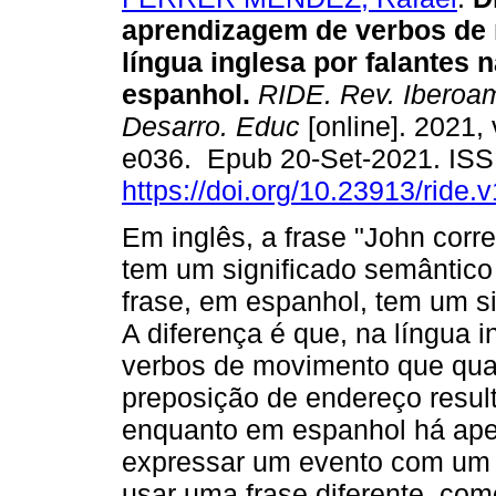
aprendizagem de verbos de
língua inglesa por falantes 
espanhol.
RIDE. Rev. Iberoam
Desarro. Educ
[online]. 2021, 
e036. Epub 20-Set-2021. IS
https://doi.org/10.23913/ride.
Em inglês, a frase "John corr
tem um significado semântic
frase, em espanhol, tem um si
A diferença é que, na língua 
verbos de movimento que qu
preposição de endereço resu
enquanto em espanhol há apen
expressar um evento com um s
usar uma frase diferente, com