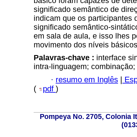
básico foram capazes de det
significado semântico de dire
indicam que os participantes
significado semântico-sintát
em sala de aula, e isso lhes p
movimento dos níveis básicos
Palavras-chave :
interface si
intra-linguagem; combinação;
·
resumo em Inglês
|
Esp
(
pdf
)
Pompeya No. 2705, Colonia Ita
(013