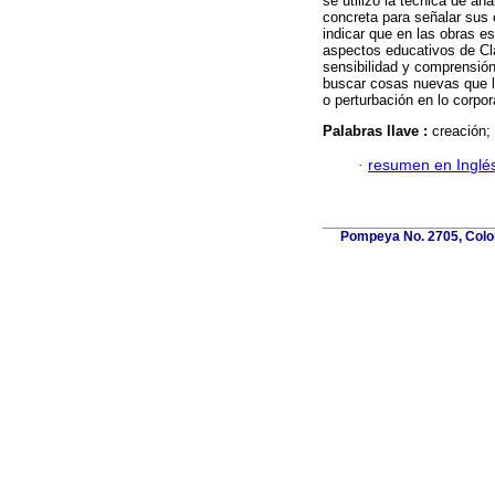
se utilizó la técnica de an
concreta para señalar sus
indicar que en las obras e
aspectos educativos de C
sensibilidad y comprensión
buscar cosas nuevas que l
o perturbación en lo corpor
Palabras llave :
creación; 
·
resumen en Inglé
Pompeya No. 2705, Coloni