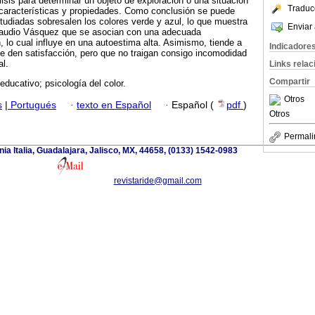
álisis para determinar un objeto de exploración o una situación
Traduc
 características y propiedades. Como conclusión se puede
studiadas sobresalen los colores verde y azul, lo que muestra
Enviar 
laudio Vásquez que se asocian con una adecuada
, lo cual influye en una autoestima alta. Asimismo, tiende a
Indicadore
e den satisfacción, pero que no traigan consigo incomodidad
al.
Links rela
Compartir
educativo; psicología del color.
Otros
s
|
Portugués
·
texto en Español
·
Español (
pdf
)
Otros
Permali
a Italia, Guadalajara, Jalisco, MX, 44658, (0133) 1542-0983
revistaride@gmail.com