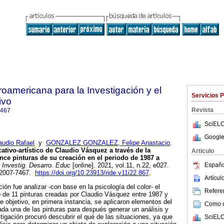
roamericana para la Investigación y el
Servicios 
ivo
Revista
7467
SciELO
Google
dio Rafael
y
GONZALEZ GONZALEZ, Felipe Anastacio
.
ativo-artístico de Claudio Vásquez a través de la
Articulo
once pinturas de su creación en el periodo de 1987 a
Españo
Investig. Desarro. Educ
[online]. 2021, vol.11, n.22, e027.
 2007-7467.
https://doi.org/10.23913/ride.v11i22.867
.
Artícu
ción fue analizar -con base en la psicología del color- el
Referen
o de 11 pinturas creadas por Claudio Vásquez entre 1987 y
e objetivo, en primera instancia, se aplicaron elementos del
Como ci
ada una de las pinturas para después generar un análisis y
tigación procuró descubrir el qué de las situaciones, ya que
SciELO