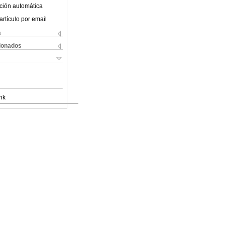
ción automática
artículo por email
s
cionados
nk