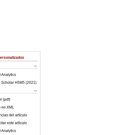
Personalizados
 Analytics
 Scholar H5M5 (
2021
)
l (pdf)
lo en XML
cias del artículo
tar este artículo
 Analytics