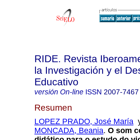
RIDE. Revista Iberoam
la Investigación y el De
Educativo
versión On-line
ISSN
2007-7467
Resumen
LOPEZ PRADO, José María
MONCADA, Beania
.
O som c
didático para o estudo do vi