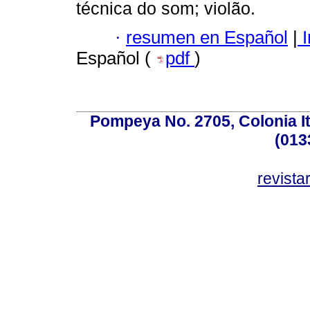
técnica do som; violão.
·
resumen en Español
|
I
Español (
pdf
)
Pompeya No. 2705, Colonia Ita
(013
revist