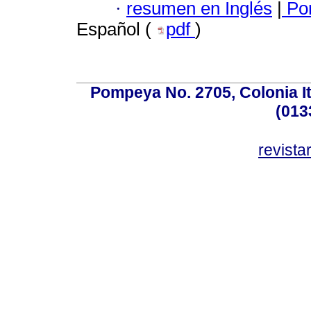
·
resumen en Inglés
|
Por
Español (
pdf
)
Pompeya No. 2705, Colonia Ita
(013
revist