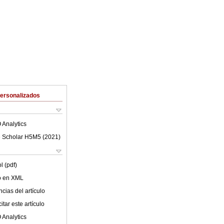
Personalizados
 Analytics
 Scholar H5M5 (
2021
)
l (pdf)
lo en XML
cias del artículo
tar este artículo
 Analytics