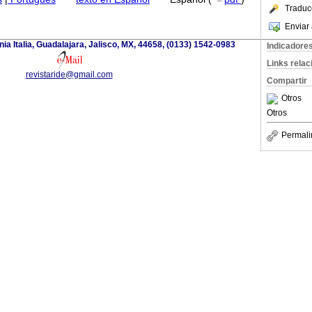
Traduc
Enviar 
a Italia, Guadalajara, Jalisco, MX, 44658, (0133) 1542-0983
Indicadore
Links rela
revistaride@gmail.com
Compartir
Otros
Otros
Permali