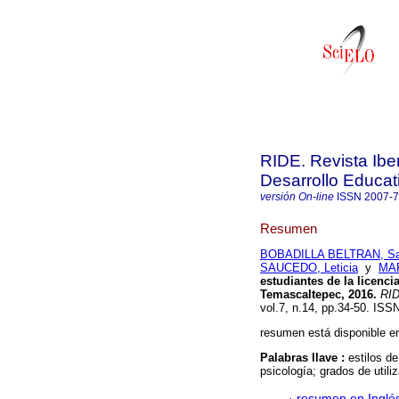
RIDE. Revista Ibe
Desarrollo Educat
versión On-line
ISSN
2007-
Resumen
BOBADILLA BELTRAN, Sa
SAUCEDO, Leticia
y
MAR
estudiantes de la licenci
Temascaltepec, 2016.
RIDE
vol.7, n.14, pp.34-50. IS
resumen está disponible en
Palabras llave :
estilos d
psicología; grados de utili
·
resumen en Inglé