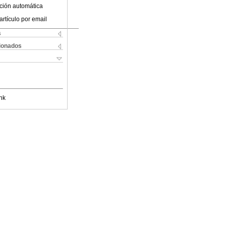
ción automática
artículo por email
s
cionados
nk