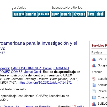
roamericana para la Investigación y el
Servicios 
ivo
Revista
7467
SciELO
Google
lvador
;
CARDOSO JIMENEZ, Daniel
;
CARRENO
QUEZ GOMEZ, Josué Ociel
.
Estilos de aprendizaje en
Articulo
atura en psicología del centro universitario UAEM
Españo
. Rev. Iberoam. Investig. Desarro. Educ
[online]. 2017,
SN 2007-7467.
https://doi.org/10.23913/ride.v7i14.271
.
Artícu
 el texto completo
Referen
e aprendizaje; estudiantes; CHAEA; licenciatura en
Como ci
zación.
SciELO
s
|
Portugués
·
texto en Español
·
Español (
pdf
)